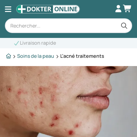
raison rapide
Soins de la peau
L’acné traitements