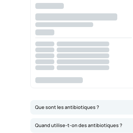
Que sont les antibiotiques ?
Les antibiotiques sont des médicaments destin
Quand utilise-t-on des antibiotiques ?
une infection bactérienne. Les bactéries so