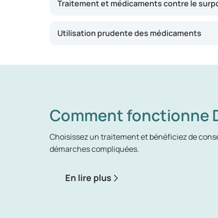
votre tour de taille est supérieur, cela signif
Traitement et médicaments contre le surp
Utilisation prudente des médicaments
Comment fonctionne D
Choisissez un traitement et bénéficiez de consei
démarches compliquées.
En lire plus