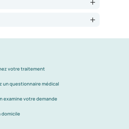
es risques pour votre santé.
nez votre traitement
 un questionnaire médical
n examine votre demande
à domicile