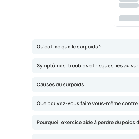
Qu'est-ce que le surpoids ?
Les médecins déterminent le surpoids principal
Symptômes, troubles et risques liés au su
proportionnel à votre taille. Mais que signifie 
Un IMC compris entre 18 et 25 indique un p
Causes du surpoids
Un IMC de 26 ou plus indique un surpoids.
Un IMC de 30 ou plus correspond à une obé
Que pouvez-vous faire vous-même contre l
Un IMC de 35 ou plus entre dans la catégor
Pourquoi l'exercice aide à perdre du poids 
De nos jours, on prend également en compte le 
hanches, des fesses et des cuisses. Pour les