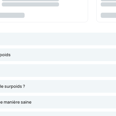
ement à l'aide de l'IMC : l'indice de masse corporelle. Le résul
rpoids
ce résultat ?
oids sain.
sité : un surpoids sévère.
e surpoids ?
ie de l'obésité extrême (mettant la vie en danger).
de manière saine
tour de taille. En effet, la graisse abdominale est plus nocive
 femmes, un tour de taille maximum de 88 cm est recommandé. 