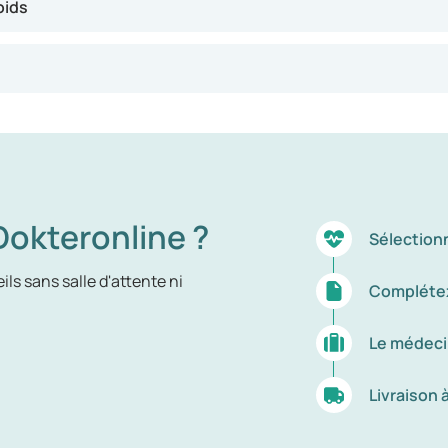
ie que vous avez trop de graisse corporelle et que vous courez d
oids
okteronline ?
Sélection
ls sans salle d'attente ni
Complétez
Le médeci
Livraison 