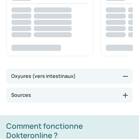
Oxyures (vers intestinaux)
Le ver le plus fréquent est l’oxyure. Il s’agit de petits
Sources
vers blancs pouvant atteindre un centimètre de
longueur. Ils déposent leurs œufs autour de l’anus,
ce qui provoque des démangeaisons. En se
grattant, les œufs peuvent être disséminés à
Comment fonctionne
d’autres personnes ou objets. Les oxyures sont
Dokteronline ?
particulièrement persistants chez les enfants, car