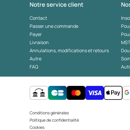
Notre service client
Nos
chevelu. Mais quelle méthode est la plus
efficace ? Et est-il possible de les combiner
Contact
Ins
? Dans cet article, découvrez ce que la
Passer une commande
Pou
science révèle sur les pilules et les lotions
contre la chute des cheveux.
Payer
Pou
Livraison
MS
Annulations, modifications et retours
Dou
Autre
Soin
FAQ
Autr
Conditions générales
Politique de confidentialité
Cookies