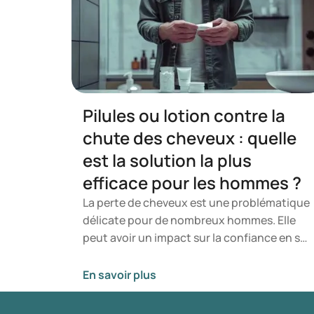
Pilules ou lotion contre la
chute des cheveux : quelle
est la solution la plus
efficace pour les hommes ?
La perte de cheveux est une problématique
délicate pour de nombreux hommes. Elle
peut avoir un impact sur la confiance en soi
et sur la vie quotidienne. Heureusement,
des traitements existent, notamment sous
En savoir plus
forme de pilules médicamenteuses ou de
lotions à appliquer directement sur le cuir