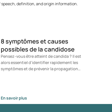
8 symptômes et causes
possibles de la candidose
Pensez-vous être atteint de candida ? Il est
alors essentiel d'identifier rapidement les
symptômes et de prévenir la propagation
de ce champignon. Dans cet article, vous
apprendrez ce qu'est le candida, quels
symptômes peuvent se manifester et
comment une infection à candida peut se
En savoir plus
développer. Vous serez ainsi en mesure de
déterminer à quel moment il est opportun