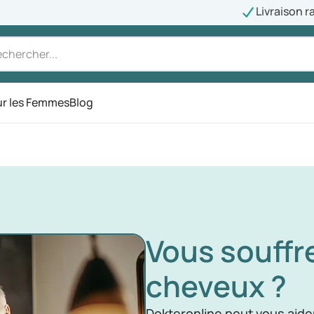
Livraison r
r les Femmes
Blog
Vous souffr
cheveux ?
Dokteronline peut vous aide