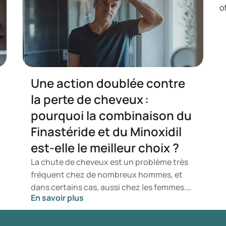
Une action doublée contre
la perte de cheveux :
pourquoi la combinaison du
Finastéride et du Minoxidil
est-elle le meilleur choix ?
La chute de cheveux est un problème très
fréquent chez de nombreux hommes, et
dans certains cas, aussi chez les femmes.
En savoir plus
Pour beaucoup, cela provoque une perte
de confiance en soi et une recherche d’un
traitement efficace. Le Finastéride et le