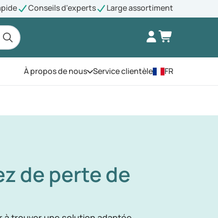
apide
Conseils d'experts
Large assortiment
À propos de nous
Service clientèle
FR
Ouvrez le menu
ez de perte de
r à trouver une solution adaptée.