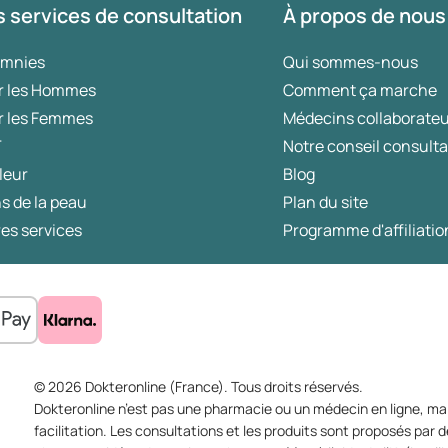
 services de consultation
À propos de nous
Minoxidil sont deux traitements bien
connus contre la chute des cheveux. Bien
omnies
Qui sommes-nous
que ces médicaments soient déjà efficaces
r les Hommes
Comment ça marche
seuls, la recherche montre que leur
r les Femmes
Médecins collaborate
association fournit encore de meilleurs
T
Notre conseil consulta
résultats. Mais comment agissent-ils
précisément ? Et pourquoi cette
leur
Blog
association est-elle devenue la référence
s de la peau
Plan du site
dans la lutte contre la chute des cheveux ?
es services
Programme d'affiliatio
© 2026 Dokteronline (France). Tous droits réservés.
Dokteronline n’est pas une pharmacie ou un médecin en ligne, mai
facilitation. Les consultations et les produits sont proposés pa