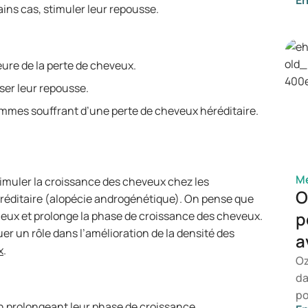
En
ce
ains cas, stimuler leur repousse.
ap
sy
co
ure de la perte de cheveux.
dé
iser leur repousse.
dé
co
ommes souffrant d’une perte de cheveux héréditaire.
Mé
stimuler la croissance des cheveux chez les
O
réditaire (alopécie androgénétique). On pense que
p
 pileux et prolonge la phase de croissance des cheveux.
ouer un rôle dans l’amélioration de la densité des
a
x
.
Oz
da
po
 prolongeant leur phase de croissance.