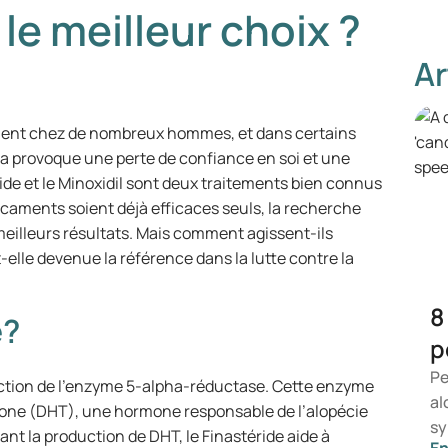
 le meilleur choix ?
Ar
quent chez de nombreux hommes, et dans certains
a provoque une perte de confiance en soi et une
ide et le Minoxidil sont deux traitements bien connus
caments soient déjà efficaces seuls, la recherche
meilleurs résultats. Mais comment agissent-ils
-elle devenue la référence dans la lutte contre la
8
e?
p
Pe
action de l’enzyme 5-alpha-réductase. Cette enzyme
al
rone (DHT), une hormone responsable de l’alopécie
sy
nt la production de DHT, le Finastéride aide à