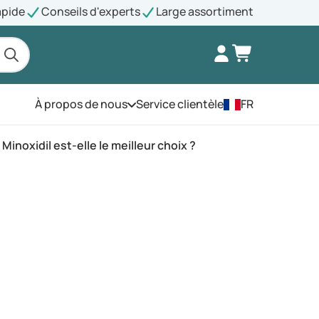
apide
Conseils d'experts
Large assortiment
À propos de nous
Service clientèle
FR
Ouvrez le menu
inoxidil est-elle le meilleur choix ?