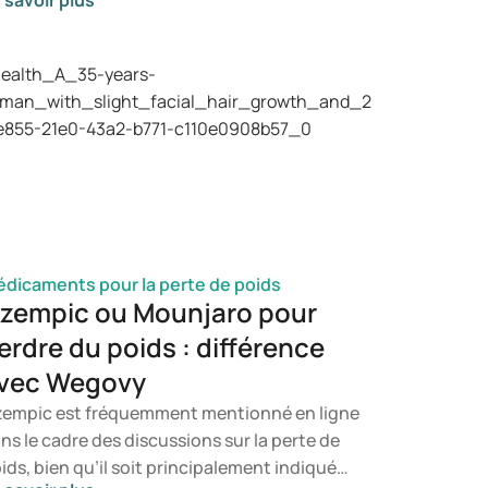
 savoir plus
 champignon. Dans cet article, vous
prendrez ce qu'est le candida, quels
mptômes peuvent se manifester et
mment une infection à candida peut se
velopper. Vous serez ainsi en mesure de
terminer à quel moment il est opportun de
nsulter un professionnel de santé.
dicaments pour la perte de poids
zempic ou Mounjaro pour
erdre du poids : différence
vec Wegovy
empic est fréquemment mentionné en ligne
ns le cadre des discussions sur la perte de
ids, bien qu’il soit principalement indiqué