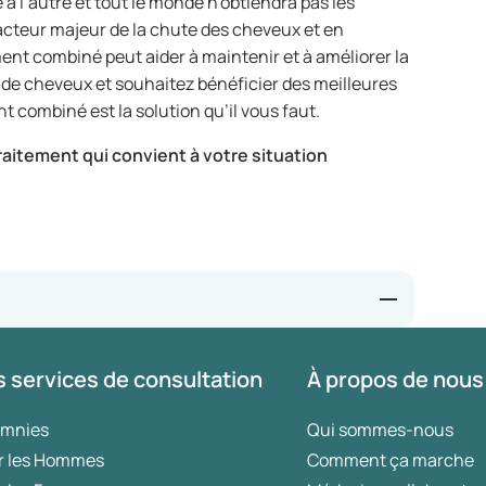
 à l’autre et tout le monde n’obtiendra pas les
facteur majeur de la chute des cheveux et en
ent combiné peut aider à maintenir et à améliorer la
 de cheveux et souhaitez bénéficier des meilleures
 combiné est la solution qu’il vous faut.
aitement qui convient à votre situation
 services de consultation
À propos de nous
h Topical Minoxidil for Androgenetic Alopecia: A
 in Combination with Minoxidil (5%) Against 5% Minoxidil
omnies
Qui sommes-nous
opecia: A Pilot, Randomized Open-Label Study - PMC
r les Hommes
Comment ça marche