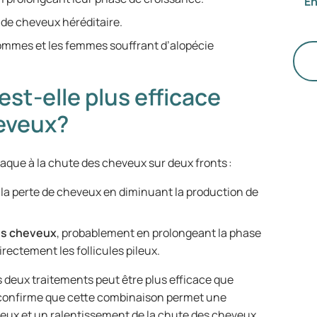
En
po
 de cheveux héréditaire.
vo
sp
ommes et les femmes souffrant d’alopécie
de
We
est-elle plus efficace
ch
dé
heveux?
vo
co
ttaque à la chute des cheveux sur deux fronts :
d’
e
la perte de cheveux en diminuant la production de
des cheveux
, probablement en prolongeant la phase
rectement les follicules pileux.
deux traitements peut être plus efficace que
onfirme que cette combinaison permet une
veux et un ralentissement de la chute des cheveux