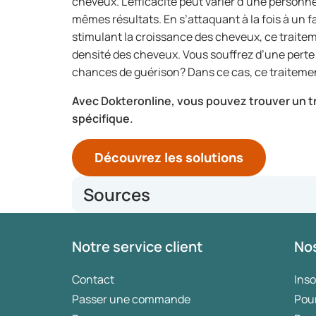
cheveux. L’efficacité peut varier d’une personne
mêmes résultats. En s’attaquant à la fois à un 
stimulant la croissance des cheveux, ce traitem
densité des cheveux. Vous souffrez d’une perte
chances de guérison? Dans ce cas, ce traitement
Avec Dokteronline, vous pouvez trouver un tr
spécifique.
Découvrez les solutions
Sources
finasteride (bij alopecia)
Notre service client
Nos
The Efficacy and Safety of Finasteride Combined wit
Systematic Review and Meta-analysis - PubMed
Comparative Efficacy of Topical Finasteride (0.25%)
Contact
Ins
or 0.25% Finasteride Alone in Male Androgenetic Al
Passer une commande
Pou