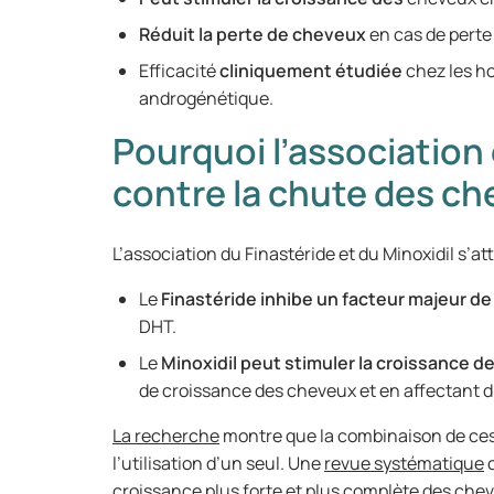
Réduit la perte de cheveux
en cas de perte
Efficacité
cliniquement étudiée
chez les h
androgénétique.
Pourquoi l’association 
contre la chute des c
L’association du Finastéride et du Minoxidil s’a
Le
Finastéride inhibe un facteur majeur d
DHT.
Le
Minoxidil peut stimuler la croissance 
de croissance des cheveux et en affectant di
La recherche
montre que la combinaison de ces 
l’utilisation d’un seul. Une
revue systématique
c
croissance plus forte et plus complète des che