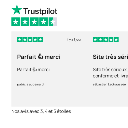
il y a 1 jour
Parfait 👍 merci
Site très sér
Parfait 👍 merci
Site très sérieux
conforme et livra
recommande ++
patricia audemard
sébastien Lachaussée
Nos avis avec 3, 4 et 5 étoiles