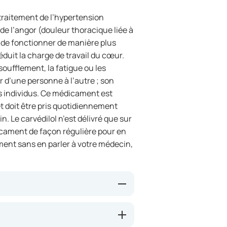
 traitement de l’hypertension
s de l’angor (douleur thoracique liée à
 de fonctionner de manière plus
réduit la charge de travail du cœur.
oufflement, la fatigue ou les
r d’une personne à l’autre ; son
les individus. Ce médicament est
t doit être pris quotidiennement
. Le carvédilol n’est délivré que sur
icament de façon régulière pour en
ement sans en parler à votre médecin,
anguins et en ralentissant la
la pression artérielle et