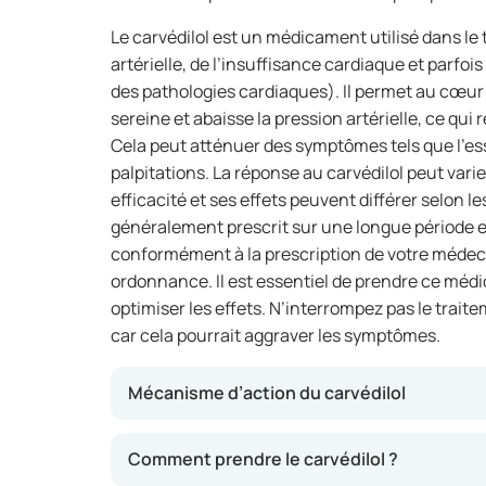
Le carvédilol est un médicament utilisé dans le
artérielle, de l’insuffisance cardiaque et parfoi
des pathologies cardiaques). Il permet au cœur
sereine et abaisse la pression artérielle, ce qui 
Cela peut atténuer des symptômes tels que l’ess
palpitations. La réponse au carvédilol peut varie
efficacité et ses effets peuvent différer selon 
généralement prescrit sur une longue période e
conformément à la prescription de votre médecin
ordonnance. Il est essentiel de prendre ce méd
optimiser les effets. N’interrompez pas le trait
car cela pourrait aggraver les symptômes.
Mécanisme d’action du carvédilol
Le carvédilol agit en relaxant les vaisseaux s
Comment prendre le carvédilol ?
fréquence cardiaque. Cela permet de diminuer 