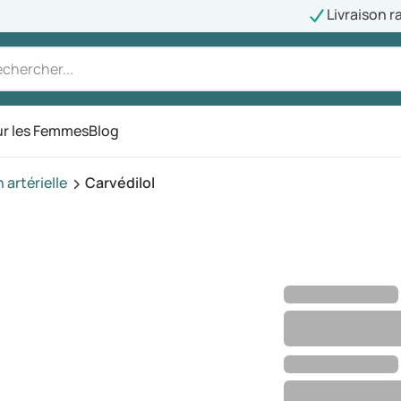
Livraison r
r les Femmes
Blog
artérielle
Carvédilol