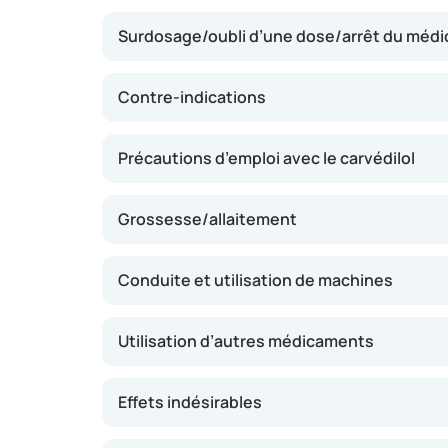
d’accorder davantage de repos au cœur. Ce m
Surdosage/oubli d’une dose/arrêt du méd
symptômes liés à l’insuffisance cardiaque et
peut également protéger le cœur contre des 
bénéfices sont généralement observés après 
Contre-indications
régulière. Le carvédilol ne constitue pas un 
troubles cardiaques aigus.
Précautions d’emploi avec le carvédilol
Grossesse/allaitement
Conduite et utilisation de machines
Utilisation d’autres médicaments
Effets indésirables