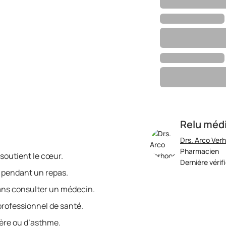
Relu méd
Drs. Arco Ver
Pharmacien
t soutient le cœur.
Dernière vérif
e pendant un repas.
ans consulter un médecin.
rofessionnel de santé.
vère ou d’asthme.