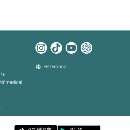
FR | France
urs
tif médical
n