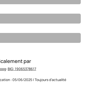
icalement par
hoog
:
BIG: 19065378617
ication : 05/06/2025 | Toujours d’actualité