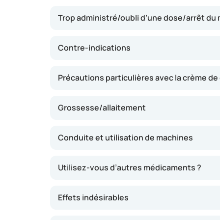
diminution des symptômes tels que démangea
Trop administré/oubli d’une dose/arrêt d
desquamation. La crème doit être appliquée d
concernée, ce qui permet une action ciblée et
l’amélioration des symptômes est généraleme
Contre-indications
mais il est essentiel de poursuivre le traiteme
toute récidive de l’infection.
Précautions particulières avec la crème de
Grossesse/allaitement
Conduite et utilisation de machines
Utilisez-vous d’autres médicaments ?
Effets indésirables