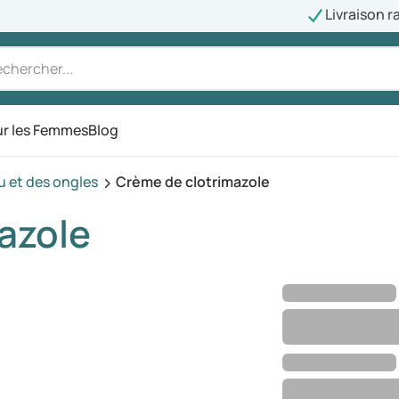
Livraison r
r les Femmes
Blog
 et des ongles
Crème de clotrimazole
azole