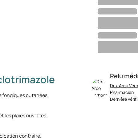
Relu méd
clotrimazole
Drs. Arco Ver
Pharmacien
ns fongiques cutanées.
Dernière vérif
t les plaies ouvertes.
dication contraire.