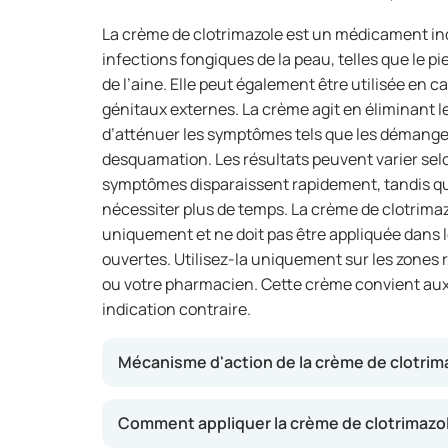
La crème de clotrimazole est un médicament in
infections fongiques de la peau, telles que le pi
de l’aine. Elle peut également être utilisée en 
génitaux externes. La crème agit en éliminant 
d’atténuer les symptômes tels que les démangea
desquamation. Les résultats peuvent varier selon
symptômes disparaissent rapidement, tandis qu
nécessiter plus de temps. La crème de clotrima
uniquement et ne doit pas être appliquée dans l
ouvertes. Utilisez-la uniquement sur les zone
ou votre pharmacien. Cette crème convient aux 
indication contraire.
Mécanisme d'action de la crème de clotrim
Cette crème agit en inhibant la croissance d
Comment appliquer la crème de clotrimazol
levures. Cela favorise la guérison de la pea