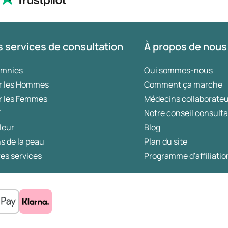
 services de consultation
À propos de nous
omnies
Qui sommes-nous
r les Hommes
Comment ça marche
r les Femmes
Médecins collaborate
T
Notre conseil consulta
leur
Blog
s de la peau
Plan du site
es services
Programme d'affiliatio