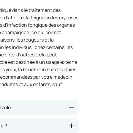
diqué dans le traitement des
ed d’athlète, la teigne ou les mycoses
cas d’infection fongique des organes
le champignon, ce qui permet
isons, les rougeurs et la
 les individus : chez certains, les
e chez d’autres, cela peut
zole est destinée à un usage externe
es yeux, la bouche ou sur des plaies
s recommandées par votre médecin
adultes et aux enfants, sauf
azole
es champignons et de certaines
e ?
u et permet généralement une