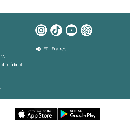
FR | France
urs
tif médical
n