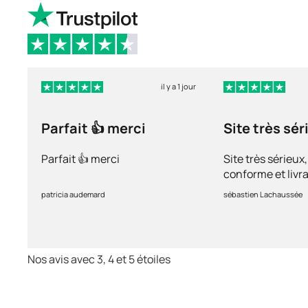
il y a 1 jour
Parfait 👍 merci
Site très sér
Parfait 👍 merci
Site très sérieux
conforme et livra
recommande ++
patricia audemard
sébastien Lachaussée
Nos avis avec 3, 4 et 5 étoiles