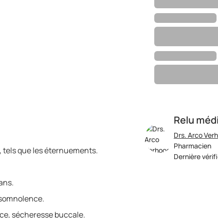
Relu méd
Drs. Arco Ver
Pharmacien
 tels que les éternuements.
Dernière vérif
ans.
 somnolence.
nce, sécheresse buccale.