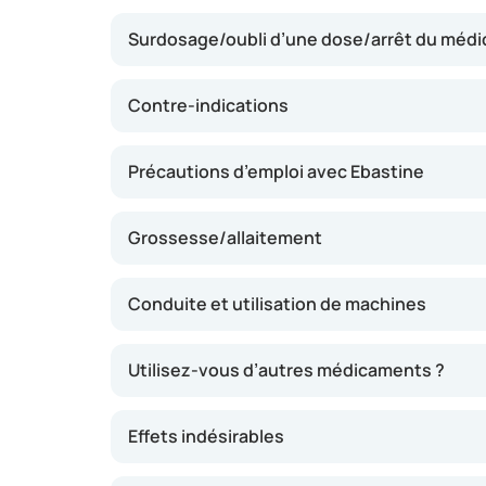
les éternuements, les démangeaisons, les yeu
Surdosage/oubli d’une dose/arrêt du méd
cutanées. Ebastine peut apporter un soulage
pendant toute une journée, ce qui réduit les 
médicament ne provoque généralement pas 
Contre-indications
Précautions d’emploi avec Ebastine
Grossesse/allaitement
Conduite et utilisation de machines
Utilisez-vous d’autres médicaments ?
Effets indésirables