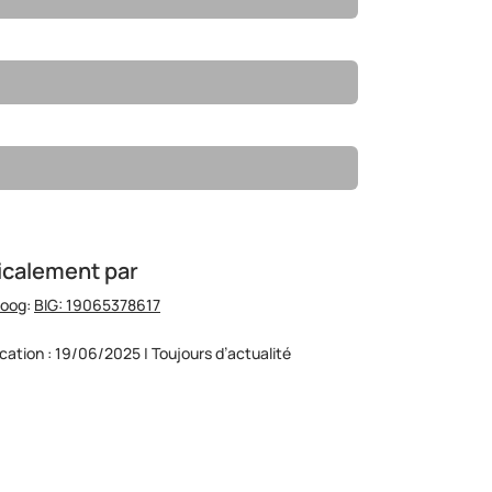
icalement par
hoog
:
BIG: 19065378617
ication : 19/06/2025 | Toujours d’actualité