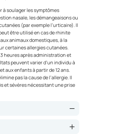
r à soulager les symptômes
gestion nasale, les démangeaisons ou
utanées (par exemple l’urticaire). Il
eut être utilisé en cas de rhinite
s aux animaux domestiques, à la
ur certaines allergies cutanées.
 3 heures après administration et
ltats peuvent varier d’un individu à
t aux enfants à partir de 12 ans.
mine pas la cause de l’allergie. Il
ës et sévères nécessitant une prise
substance libérée dans l’organisme
e réduire les symptômes tels que