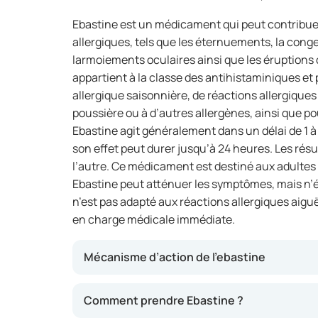
Ebastine est un médicament qui peut contribue
allergiques, tels que les éternuements, la con
larmoiements oculaires ainsi que les éruptions c
appartient à la classe des antihistaminiques et p
allergique saisonnière, de réactions allergique
poussière ou à d’autres allergènes, ainsi que po
Ebastine agit généralement dans un délai de 1 à
son effet peut durer jusqu’à 24 heures. Les résu
l’autre. Ce médicament est destiné aux adultes e
Ebastine peut atténuer les symptômes, mais n’éli
n’est pas adapté aux réactions allergiques aigu
en charge médicale immédiate.
Mécanisme d’action de l’ebastine
Ebastine bloque l’action de l’histamine, une 
Comment prendre Ebastine ?
lors d’une réaction allergique. Cela permet d