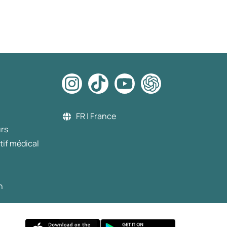
FR | France
urs
tif médical
n