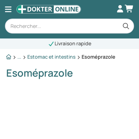
...
Estomac et intestins
Esoméprazole
Esoméprazole