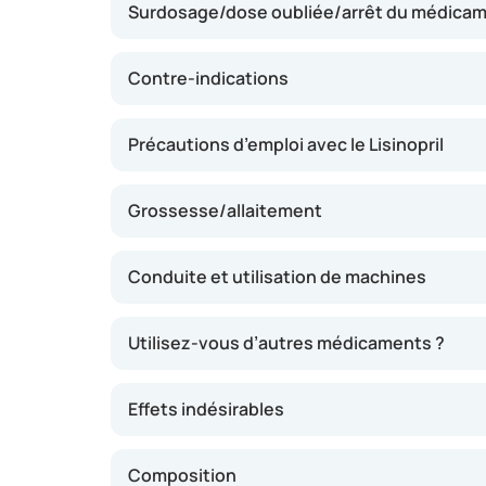
Surdosage/dose oubliée/arrêt du médica
Le cœur doit alors fournir moins d’efforts, ce
d’insuffisance cardiaque ou après un infarct
protéger la fonction rénale, en particulier c
Contre-indications
utilisation régulière peut réduire le risque d
graves.
Précautions d’emploi avec le Lisinopril
Grossesse/allaitement
Conduite et utilisation de machines
Utilisez-vous d’autres médicaments ?
Effets indésirables
Composition