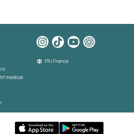
FR | France
urs
tif médical
n