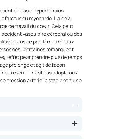
rescrit en cas d’hypertension
 infarctus du myocarde. Il aide à
harge de travail du cœur. Cela peut
n accident vasculaire cérébral ou des
tilisé en cas de problèmes rénaux
 personnes : certaines remarquent
s, l’effet peut prendre plus de temps
sage prolongé et agit de façon
e prescrit. Il n’est pas adapté aux
e pression artérielle stable et à une
biteurs de l’enzyme de
aisseaux sanguins, facilitant ainsi
e baisse de la pression artérielle.