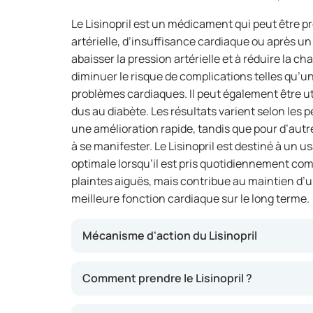
Le Lisinopril est un médicament qui peut être p
artérielle, d’insuffisance cardiaque ou après un
abaisser la pression artérielle et à réduire la c
diminuer le risque de complications telles qu’u
problèmes cardiaques. Il peut également être u
dus au diabète. Les résultats varient selon les
une amélioration rapide, tandis que pour d’autre
à se manifester. Le Lisinopril est destiné à un u
optimale lorsqu’il est pris quotidiennement comm
plaintes aiguës, mais contribue au maintien d’un
meilleure fonction cardiaque sur le long terme.
Mécanisme d'action du Lisinopril
Ce médicament appartient au groupe des inhi
Comment prendre le Lisinopril ?
conversion (IEC). Il permet la relaxation des v
la circulation du sang et pouvant entraîner un