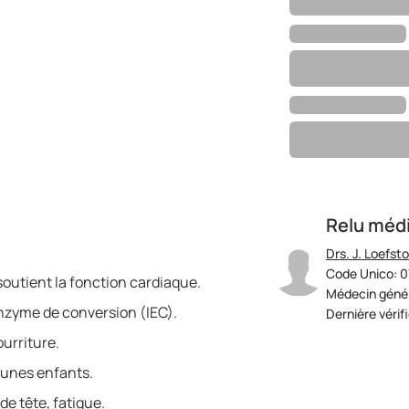
Relu méd
Drs. J. Loefst
Code Unico: 
t soutient la fonction cardiaque.
Médecin génér
’enzyme de conversion (IEC).
Dernière vérif
urriture.
unes enfants.
de tête, fatigue.