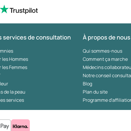
 services de consultation
À propos de nous
omnies
Qui sommes-nous
r les Hommes
Comment ça marche
r les Femmes
Médecins collaborate
T
Notre conseil consulta
leur
Blog
s de la peau
Plan du site
es services
Programme d'affiliatio