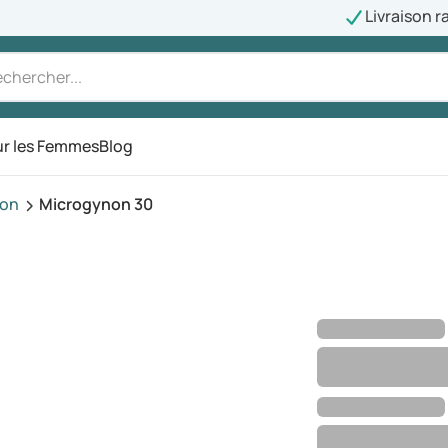
Livraison r
r les Femmes
Blog
ion
Microgynon 30