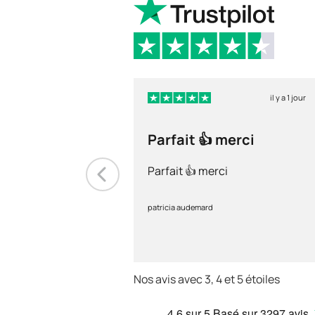
il y a 1 jour
Parfait 👍 merci
Parfait 👍 merci
patricia audemard
Nos avis avec 3, 4 et 5 étoiles
4.6
sur 5
Basé sur
3297 avis