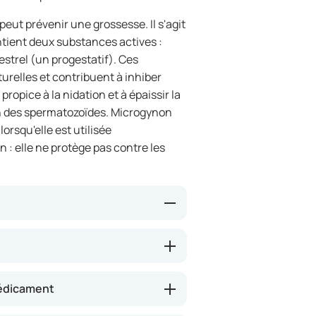
eut prévenir une grossesse. Il s'agit
ontient deux substances actives :
estrel (un progestatif). Ces
relles et contribuent à inhiber
ropice à la nidation et à épaissir la
ion des spermatozoïdes. Microgynon
rsqu'elle est utilisée
 elle ne protège pas contre les
struel naturel. Elle empêche
réceptive à un ovule fécondé et
accès des spermatozoïdes à l'utérus.
médicament
ure une protection très fiable