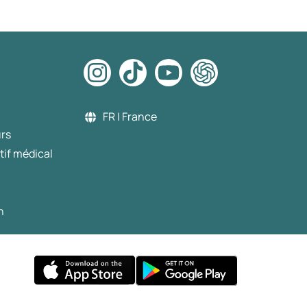
FR | France
urs
tif médical
n