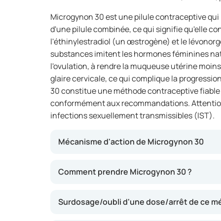
Microgynon 30 est une pilule contraceptive qui p
d'une pilule combinée, ce qui signifie qu'elle c
l'éthinylestradiol (un œstrogène) et le lévonorg
substances imitent les hormones féminines natu
l'ovulation, à rendre la muqueuse utérine moins p
glaire cervicale, ce qui complique la progress
30 constitue une méthode contraceptive fiable lo
conformément aux recommandations. Attention :
infections sexuellement transmissibles (IST).
Mécanisme d'action de Microgynon 30
Microgynon 30 agit en modifiant le cycle men
Comment prendre Microgynon 30 ?
l'ovulation, rend la muqueuse utérine moins 
épaissit la glaire cervicale, ce qui entrave l'
Surdosage/oubli d'une dose/arrêt de ce 
Lorsqu'elle est utilisée correctement, elle ass
contre la grossesse.