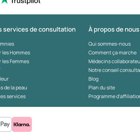
 services de consultation
À propos de nous
omnies
Qui sommes-nous
r les Hommes
Comment ça marche
r les Femmes
Médecins collaborate
T
Notre conseil consulta
leur
Blog
s de la peau
Plan du site
es services
Programme d'affiliatio