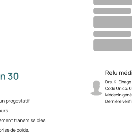
Relu méd
n 30
Drs. K. Elhage
Code Unico: 0
.
Médecin génér
n progestatif.
Dernière vérif
ours.
lement transmissibles.
prise de poids.