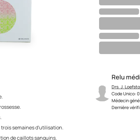
Relu méd
Drs. J. Loefst
Code Unico: 
e.
Médecin génér
grossesse.
Dernière vérif
.
trois semaines d'utilisation.
ion de caillots sanguins.