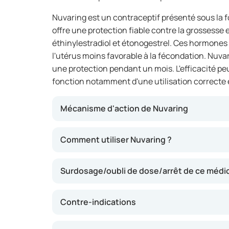
Nuvaring est un contraceptif présenté sous la fo
offre une protection fiable contre la grossesse
éthinylestradiol et étonogestrel. Ces hormones 
l'utérus moins favorable à la fécondation. Nuvar
une protection pendant un mois. L'efficacité peu
fonction notamment d'une utilisation correcte et 
Mécanisme d'action de Nuvaring
Nuvaring agit en libérant en continu de faibl
Comment utiliser Nuvaring ?
circulation sanguine à travers la paroi vagi
libération d'un ovocyte et rendent la muqueu
Surdosage/oubli de dose/arrêt de ce méd
nidation. Par ailleurs, la glaire cervicale s'épai
des spermatozoïdes à l'utérus. L'ensemble de 
efficace contre la grossesse.
Contre-indications