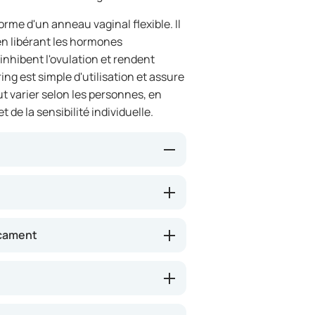
rme d'un anneau vaginal flexible. Il
 en libérant les hormones
inhibent l'ovulation et rendent
ing est simple d'utilisation et assure
t varier selon les personnes, en
de la sensibilité individuelle.
es quantités d'hormones dans la
nale. Ces hormones empêchent la
se utérine moins propice à la
icament
ssit, rendant plus difficile l'accès
ces effets garantit une protection