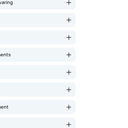
varing
ments
ment