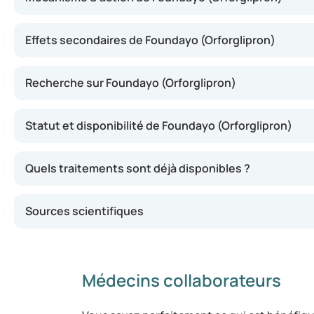
ou d'obésité. Ce médicament appartient à la classe des 
est similaire à celui de certains traitements injectables e
Effets secondaires de Foundayo (Orforglipron)
forme de comprimé. Il est également étudié comme trait
phase de recherche clinique et n'est donc pas encore dis
aura des changements à ce sujet, nous vous tiendrons i
Recherche sur Foundayo (Orforglipron)
Statut et disponibilité de Foundayo (Orforglipron)
Quels traitements sont déjà disponibles ?
Sources scientifiques
Médecins collaborateurs