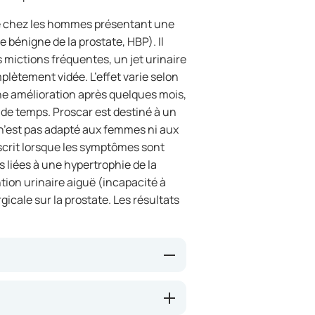
sé chez les hommes présentant une
 bénigne de la prostate, HBP). Il
 mictions fréquentes, un jet urinaire
mplètement vidée. L’effet varie selon
e amélioration après quelques mois,
 de temps. Proscar est destiné à un
 n’est pas adapté aux femmes ni aux
crit lorsque les symptômes sont
s liées à une hypertrophie de la
ntion urinaire aiguë (incapacité à
gicale sur la prostate. Les résultats
e qui réduit la production de
 prostate. Cela peut entraîner une