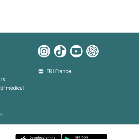
FR | France
urs
tif médical
n