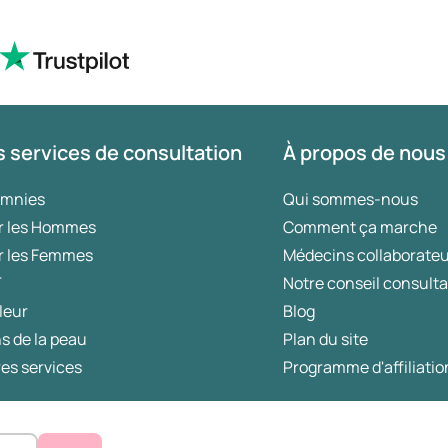
 services de consultation
À propos de nous
omnies
Qui sommes-nous
r les Hommes
Comment ça marche
r les Femmes
Médecins collaborate
T
Notre conseil consulta
leur
Blog
s de la peau
Plan du site
es services
Programme d'affiliatio