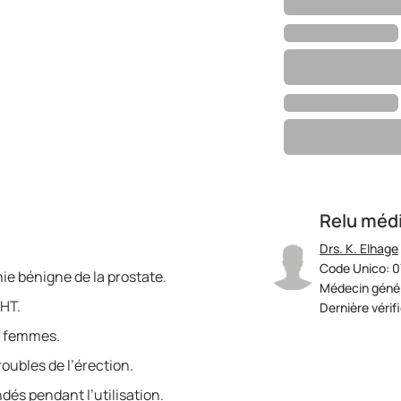
Relu méd
Drs. K. Elhage
Code Unico: 0
ie bénigne de la prostate.
Médecin génér
DHT.
Dernière vérif
x femmes.
troubles de l’érection.
dés pendant l’utilisation.