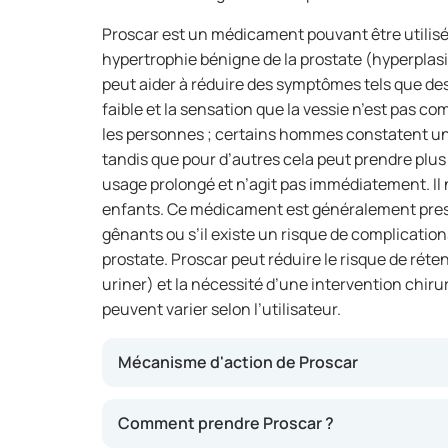
Proscar est un médicament pouvant être utili
hypertrophie bénigne de la prostate (hyperplasie
peut aider à réduire des symptômes tels que des
faible et la sensation que la vessie n’est pas co
les personnes ; certains hommes constatent un
tandis que pour d’autres cela peut prendre plus
usage prolongé et n’agit pas immédiatement. Il
enfants. Ce médicament est généralement pres
gênants ou s’il existe un risque de complication
prostate. Proscar peut réduire le risque de réte
uriner) et la nécessité d’une intervention chirur
peuvent varier selon l’utilisateur.
Mécanisme d'action de Proscar
Proscar contient du finastéride, une substanc
Comment prendre Proscar ?
l’hormone dihydrotestostérone (DHT) dans la