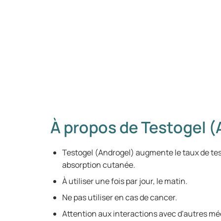
À propos de Testogel (
Testogel (Androgel) augmente le taux de tes
absorption cutanée.
À utiliser une fois par jour, le matin.
Ne pas utiliser en cas de cancer.
Attention aux interactions avec d'autres m