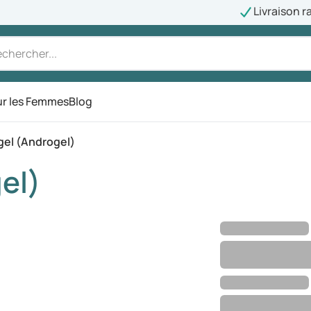
Livraison r
r les Femmes
Blog
gel (Androgel)
el)