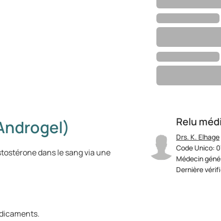
Relu méd
Androgel)
Drs. K. Elhage
Code Unico: 0
tostérone dans le sang via une
Médecin génér
Dernière vérif
édicaments.