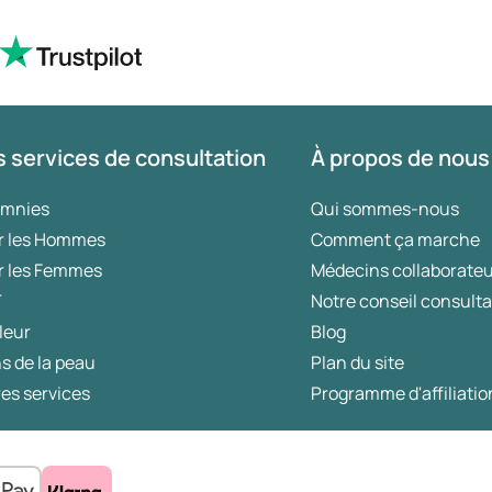
 services de consultation
À propos de nous
omnies
Qui sommes-nous
r les Hommes
Comment ça marche
r les Femmes
Médecins collaborate
T
Notre conseil consulta
leur
Blog
s de la peau
Plan du site
es services
Programme d'affiliatio