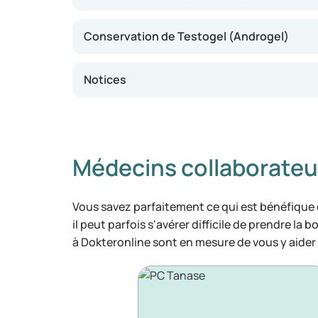
Conservation de Testogel (Androgel)
Notices
Médecins collaborateu
Vous savez parfaitement ce qui est bénéfique
il peut parfois s'avérer difficile de prendre la 
à Dokteronline sont en mesure de vous y aider 