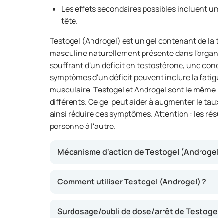
Les effets secondaires possibles incluent un
tête.
Testogel (Androgel) est un gel contenant de l
masculine naturellement présente dans l'organi
souffrant d'un déficit en testostérone, une co
symptômes d'un déficit peuvent inclure la fatigu
musculaire. Testogel et Androgel sont le même
différents. Ce gel peut aider à augmenter le tau
ainsi réduire ces symptômes. Attention : les rés
personne à l'autre.
Mécanisme d'action de Testogel (Androgel
Testogel est absorbé par la peau et augmente 
Comment utiliser Testogel (Androgel) ?
sang. Cela peut potentiellement atténuer les 
testostérone, tels qu'une amélioration du ni
Surdosage/oubli de dose/arrêt de Testoge
de la force musculaire et une hausse de la lib