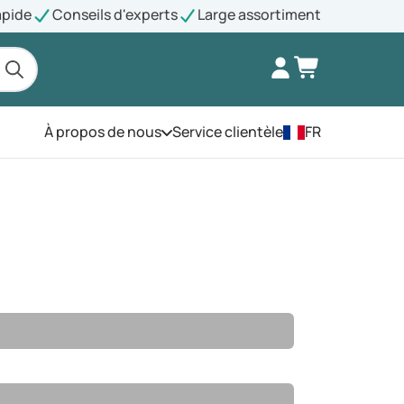
apide
Conseils d'experts
Large assortiment
À propos de nous
Service clientèle
FR
Ouvrez le menu