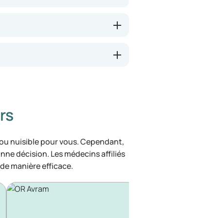
rs
 ou nuisible pour vous. Cependant,
bonne décision. Les médecins affiliés
de manière efficace.