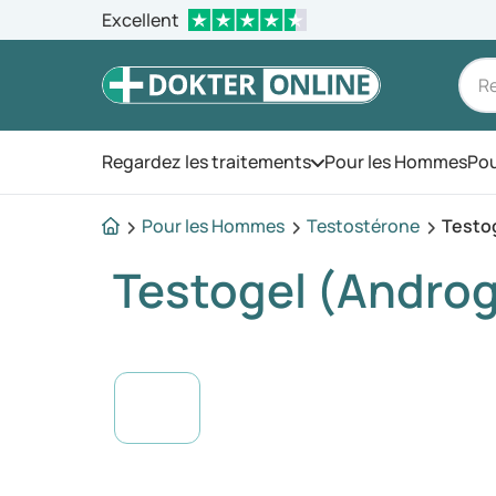
Excellent
Regardez les traitements
Pour les Hommes
Pou
Ouvrez le menu
Pour les Hommes
Testostérone
Testo
Testogel (Androg