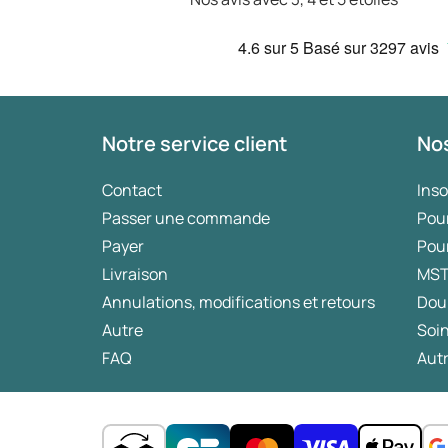
4.6
sur 5
Basé sur
3297 avis
Notre service client
Nos
Contact
Ins
Passer une commande
Pou
Payer
Pou
Livraison
MS
Annulations, modifications et retours
Dou
Autre
Soin
FAQ
Autr