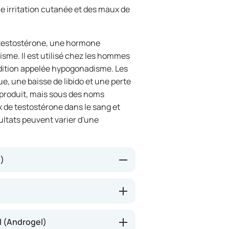
e irritation cutanée et des maux de
a testostérone, une hormone
sme. Il est utilisé chez les hommes
ndition appelée hypogonadisme. Les
e, une baisse de libido et une perte
 produit, mais sous des noms
x de testostérone dans le sang et
ultats peuvent varier d'une
)
le taux de testostérone dans le
symptômes liés à un déficit en
veau d'énergie, une augmentation
l (Androgel)
ido. Les effets peuvent prendre