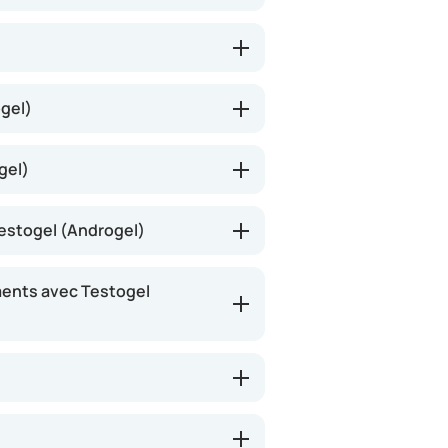
tre perceptibles.
gel)
gel)
Testogel (Androgel)
ments avec Testogel