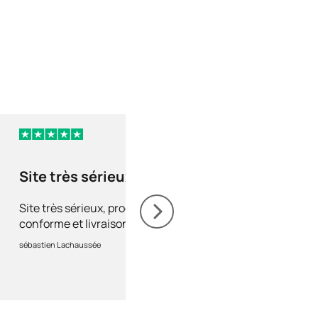
il y a 1 jour
Site très sérieux
Site très sérieu
très réactif
Site très sérieux, produit
Site très sérieux et tr
conforme et livraison rapide, je
Jamais aucun retard 
recommande +++
problème. Je recom
sébastien Lachaussée
sylvie cigana
fortement.