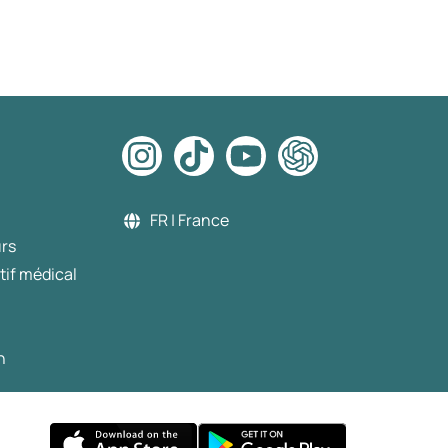
FR | France
urs
tif médical
n