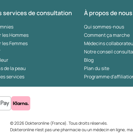
 services de consultation
À propos de nous
omnies
Qui sommes-nous
r les Hommes
Comment ça marche
r les Femmes
Médecins collaborate
T
Notre conseil consulta
leur
Blog
s de la peau
Plan du site
es services
Programme d'affiliatio
© 2026 Dokteronline (France). Tous droits réservés.
Dokteronline n’est pas une pharmacie ou un médecin en ligne, mai