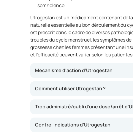
somnolence.
Utrogestan est un médicament contenant de l
naturelle essentielle au bon déroulement du cycl
est prescrit dans le cadre de diverses pathologi
troubles du cycle menstruel, les symptômes de
grossesse chez les femmes présentant une insu
et l’efficacité peuvent varier selon les patientes
Mécanisme d'action d'Utrogestan
Utrogestan peut contribuer à rétablir l’équi
Comment utiliser Utrogestan ?
déficit en progestérone. Cela peut permettre
que des menstruations irrégulières, des troub
Trop administré/oubli d’une dose/arrêt d'
difficultés d’implantation de l’ovule fécond
forme de gélules et peut être administré par v
de la pathologie et sur avis médical.
Contre-indications d'Utrogestan