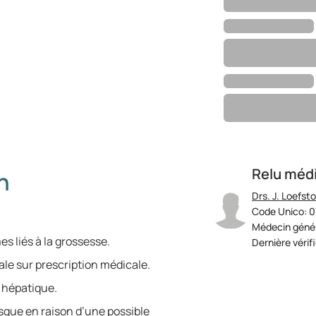
Relu méd
n
Drs. J. Loefst
Code Unico: 
Médecin génér
s liés à la grossesse.
Dernière vérif
ale sur prescription médicale.
e hépatique.
isque en raison d’une possible