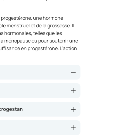
a progestérone, une hormone
e menstruel et de la grossesse. Il
es hormonales, telles que les
 la ménopause ou pour soutenir une
ffisance en progestérone. L’action
.
libre hormonal en compensant un
 de réduire des symptômes tels
les liés à la ménopause ou des
Utrogestan
é. Ce médicament se présente sous
oie orale ou vaginale, en fonction