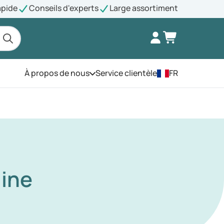
apide
Conseils d'experts
Large assortiment
À propos de nous
Service clientèle
FR
Ouvrez le menu
line