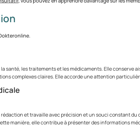
sultatif
, vous pouvez en apprendre davantage sur les membres
tion
 Dokteronline.
r la santé, les traitements et les médicaments. Elle conserve 
ns complexes claires. Elle accorde une attention particulière à
dicale
 rédaction et travaille avec précision et un souci constant du 
cette manière, elle contribue à présenter des informations méd