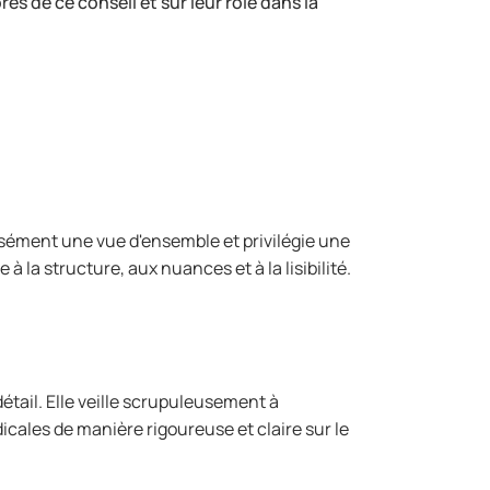
 de ce conseil et sur leur rôle dans la
aisément une vue d'ensemble et privilégie une
 la structure, aux nuances et à la lisibilité.
détail. Elle veille scrupuleusement à
icales de manière rigoureuse et claire sur le