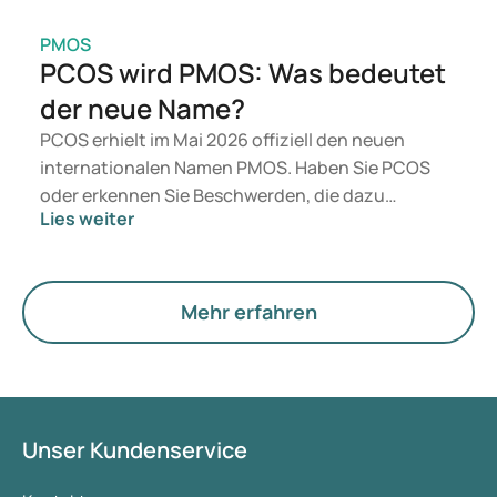
PMOS
PCOS wird PMOS: Was bedeutet
der neue Name?
PCOS erhielt im Mai 2026 offiziell den neuen
internationalen Namen PMOS. Haben Sie PCOS
oder erkennen Sie Beschwerden, die dazu
Lies weiter
passen? Medizinisch ändert sich vorerst nichts.
Der neue Begriff legt jedoch mehr Gewicht auf
Hormone, den Stoffwechsel und die Funktion der
Eierstöcke.
Mehr erfahren
Unser Kundenservice