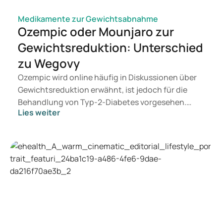
Medikamente zur Gewichtsabnahme
Ozempic oder Mounjaro zur
Gewichtsreduktion: Unterschied
zu Wegovy
Ozempic wird online häufig in Diskussionen über
Gewichtsreduktion erwähnt, ist jedoch für die
Behandlung von Typ-2-Diabetes vorgesehen.
Lies weiter
Suchen Sie eine Therapie zur Gewichtskontrolle,
kommen eher Präparate wie Mounjaro und
Wegovy infrage. Welche Behandlung für Sie
geeignet ist, entscheidet ein Arzt auf Basis Ihrer
gesundheitlichen Verfassung, Ihres BMI und Ihrer
aktuellen Medikation.