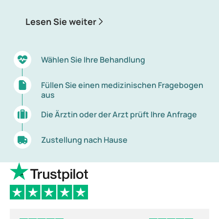
Welche Antibiotika zur Behandlung einer
Lesen Sie weiter
Entzündung geeignet sind, hängt von den
Beschwerden und der Art der bakteriellen Infektion
ab. Mitunter ist es erforderlich, Urin oder Eiter an
Wählen Sie Ihre Behandlung
ein Labor zu senden, um festzustellen, welches
Bakterium die Infektion verursacht und welches
Füllen Sie einen medizinischen Fragebogen
Antibiotikum notwendig ist. Denn jede Bakterienart
aus
ist unterschiedlich aufgebaut.
Die Ärztin oder der Arzt prüft Ihre Anfrage
Zustellung nach Hause