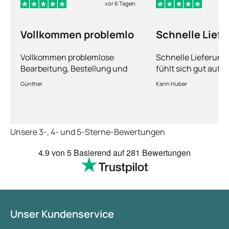
vor 6 Tagen
Vollkommen problemlo
Schnelle Lief
und man fühlt
Vollkommen problemlose
Schnelle Lieferun
Bearbeitung, Bestellung und
fühlt sich gut aufg
Lieferung
Fragen kann man s
Günther
Karin Huber
jederzeit an die Är
Unsere 3-, 4- und 5-Sterne-Bewertungen
4.9
von 5
Basierend auf
281 Bewertungen
Unser Kundenservice