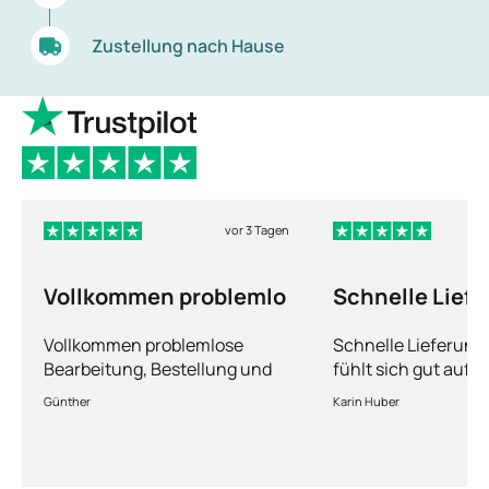
Zustellung nach Hause
vor 3 Tagen
Vollkommen problemlo
Schnelle Lief
und man fühlt
Vollkommen problemlose
Schnelle Lieferun
Bearbeitung, Bestellung und
fühlt sich gut aufg
Lieferung
Fragen kann man s
Günther
Karin Huber
jederzeit an die Är