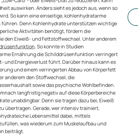
ni
„Low-Carb“- oder Eiweiß-Diät zu reduzieren, kann
Ge
dheit auswirken. Anders sieht es jedoch aus, wenn so
di
wird. So kann eine einseitige, kohlenhydratarme
 führen. Denn Kohlenhydrate unterstützen wichtige
erliche Aktivitäten benötigt, fördern die
ie den Eiweiß- und Fettstoffwechsel. Unter anderem
ddrüsenfunktion
. So konnte in Studien
rme Ernährung die Schilddrüsenfunktion verringert
- und Energieverlust führt. Darüber hinaus kann es
gerung und einem verringerten Abbau von Körperfett
er anderem den Stoffwechsel, die
Wasserhaushalt sowie das psychische Wohlbefinden.
mnach langfristig negativ auf diese Körperbereiche
rate unabdingbar. Denn sie tragen dazu bei, Eiweiß
u übertragen. Gerade, wer intensiv trainiert,
hydrateiche Lebensmittel dabei, mittels
fzufüllen, was wiederum zum Muskelaufbau und
n beiträgt.