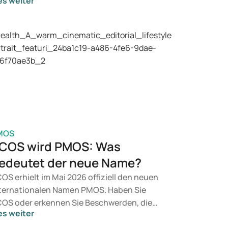
es weiter
rgesehen. Suchen Sie eine Therapie zur
wichtskontrolle, kommen eher Präparate
e Mounjaro und Wegovy infrage. Welche
handlung für Sie geeignet ist, entscheidet
n Arzt auf Basis Ihrer gesundheitlichen
rfassung, Ihres BMI und Ihrer aktuellen
dikation.
MOS
COS wird PMOS: Was
edeutet der neue Name?
OS erhielt im Mai 2026 offiziell den neuen
ternationalen Namen PMOS. Haben Sie
OS oder erkennen Sie Beschwerden, die
es weiter
zu passen? Medizinisch ändert sich vorerst