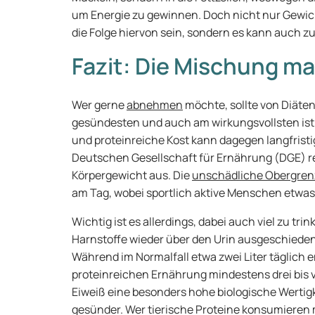
um Energie zu gewinnen. Doch nicht nur Gewic
die Folge hiervon sein, sondern es kann auch
Fazit: Die Mischung ma
Wer gerne
abnehmen
möchte, sollte von Diäte
gesündesten und auch am wirkungsvollsten ist 
und proteinreiche Kost kann dagegen langfristig
Deutschen Gesellschaft für Ernährung (DGE) re
Körpergewicht aus. Die
unschädliche Obergrenz
am Tag, wobei sportlich aktive Menschen etwa
Wichtig ist es allerdings, dabei auch viel zu tr
Harnstoffe wieder über den Urin ausgeschieden
Während im Normalfall etwa zwei Liter täglich e
proteinreichen Ernährung mindestens drei bis v
Eiweiß eine besonders hohe biologische Wertigke
gesünder. Wer tierische Proteine konsumieren m