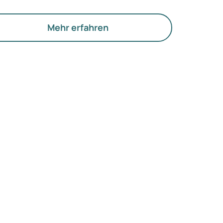
chts. Der neue Begriff legt jedoch mehr
wicht auf Hormone, den Stoffwechsel und
e Funktion der Eierstöcke.
Mehr erfahren