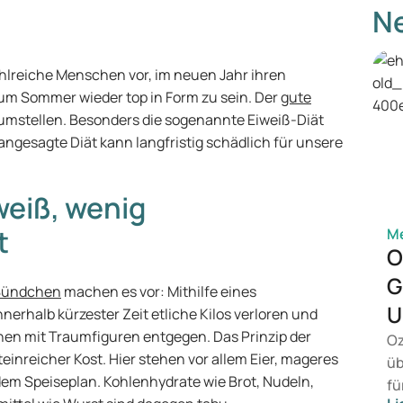
Ne
lreiche Menschen vor, im neuen Jahr ihren
um Sommer wieder top in Form zu sein. Der
gute
 umstellen. Besonders die sogenannte Eiweiß-Diät
 angesagte Diät kann langfristig schädlich für unsere
iweiß, wenig
t
M
O
G
 Bündchen
machen es vor: Mithilfe eines
U
rhalb kürzester Zeit etliche Kilos verloren und
en mit Traumfiguren entgegen. Das Prinzip der
Oz
einreicher Kost. Hier stehen vor allem Eier, mageres
üb
dem Speiseplan. Kohlenhydrate wie Brot, Nudeln,
fü