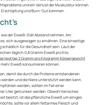
htsprobleme und ein Verlust der Muskulatur können
 zu Erschöpfung und Burn-Out kommen.
cht’s
n wie der Eiweiß-Diät Abstand nehmen. Am
es, sich ausgewogen zu ernähren. Eine einseitige
 schädlich für die Gesundheit sein. Laut der
ichen täglich 0,8 Gramm Eiweiß pro Kilo
e liegt bei 2 Gramm pro Kilogramm Körpergewicht
s mehr Eiweiß konsumieren können.
inken, damit die durch die Proteine entstandenen
 werden und die Niere unterstützt werden kann.
mpfohlen werden, sollten im Fall einer
ier Liter getrunken werden. Obwohl tierisches
it besitzt, ist das pflanzliche Eiweiß um einiges
öchte, sollte vor allem fettarmes Fleisch und