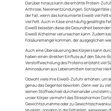
Darüber hinaus kann die erhöhte Protein-Zufuh
Arthrose, Nierenentzündungen, Schlaganfälle 
der Fall, wenn das konsumierte Eiweiß viel Fett 
viel Fett. Auch in Käse sind häufig gesättigte
Eiweiß belasten diese die Gesundheit besonders
Eiweiß Alzheimer verursachen kann. Zudem kann
Folsäuremangel kommen, der ausgeglichen we
Auch eine Übersäuerung des Körpers kann durch
haben einen direkten Einfluss auf den Säure-B
Verstoffwechslung des Proteins entsteht viel S
Aminosäuren aus Lebensmitteln tierischer Herk
Obwohl viele ihre Eiweiß-Zufuhr erhöhen, um
genau das Gegenteil bewirken. Denn wer zu viel 
seinen Stoffwechsel durcheinander und steht u
unser Körper vermehrt das Stresshormon Cortiso
Gewichtszunahme oder zu Gewichtsschwankunge
Muskeln, sondern in die Fettzellen, weswegen 