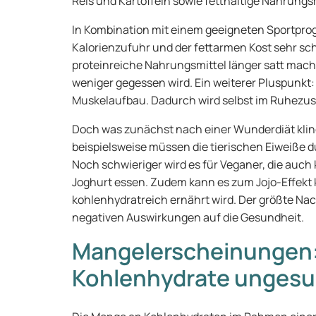
Reis und Kartoffeln sowie fetthaltige Nahrungs
In Kombination mit einem geeigneten Sportpro
Kalorienzufuhr und der fettarmen Kost sehr sch
proteinreiche Nahrungsmittel länger satt mac
weniger gegessen wird. Ein weiterer Pluspunkt:
Muskelaufbau. Dadurch wird selbst im Ruhezus
Doch was zunächst nach einer Wunderdiät klingt
beispielsweise müssen die tierischen Eiweiße du
Noch schwieriger wird es für Veganer, die auch
Joghurt essen. Zudem kann es zum Jojo-Effekt
kohlenhydratreich ernährt wird. Der größte Nach
negativen Auswirkungen auf die Gesundheit.
Mangelerscheinungen: 
Kohlenhydrate ungesu