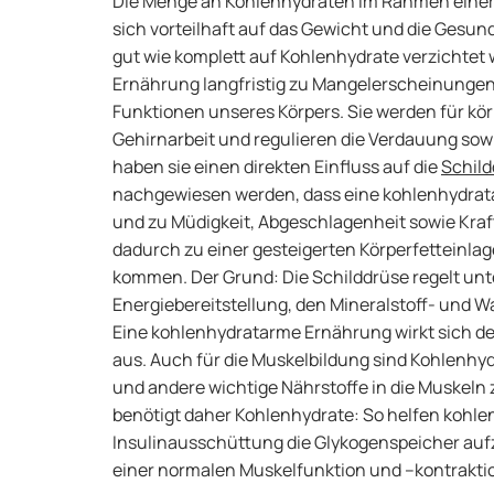
Die Menge an Kohlenhydraten im Rahmen einer 
sich vorteilhaft auf das Gewicht und die Gesun
gut wie komplett auf Kohlenhydrate verzichtet 
Ernährung langfristig zu Mangelerscheinungen
Funktionen unseres Körpers. Sie werden für körp
Gehirnarbeit und regulieren die Verdauung sow
haben sie einen direkten Einfluss auf die
Schil
nachgewiesen werden, dass eine kohlenhydrata
und zu Müdigkeit, Abgeschlagenheit sowie Kraft
dadurch zu einer gesteigerten Körperfetteinla
kommen. Der Grund: Die Schilddrüse regelt unt
Energiebereitstellung, den Mineralstoff- und 
Eine kohlenhydratarme Ernährung wirkt sich de
aus. Auch für die Muskelbildung sind Kohlenhyd
und andere wichtige Nährstoffe in die Muskeln z
benötigt daher Kohlenhydrate: So helfen kohlen
Insulinausschüttung die Glykogenspeicher au
einer normalen Muskelfunktion und –kontraktio