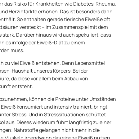
r das Risiko für Krankheiten wie Diabetes, Rheuma,
und Herzinfarkte erhöhen. Das ist besonders dann
enthält. So enthalten gerade tierische Eiweiße oft
 Fettsäuren versteckt – im Zusammenspiel mit dem
 stark. Darüber hinaus wird auch spekuliert, dass
 es infolge der Eiweiß-Diät zu einem
rden muss.
 zu viel Eiweiß entstehen. Denn Lebensmittel
asen-Haushalt unseres Körpers. Bei der
äure, da diese vor allem beim Abbau von
unft entsteht.
 abzunehmen, können die Proteine unter Umständen
Eiweiß konsumiert und intensiv trainiert, bringt
nter Stress. Und in Stresssituationen schüttet
l aus. Dieses wiederum führt langfristig zu einer
n: Nährstoffe gelangen nicht mehr in die
die Muskeln irgendwann das eigene Eiweiß nutzen,