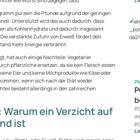
mittel wie Wurst sind dagegen tabu.
Li
vo
Ge
gramm purzeln die Pfunde aufgrund der geringen
wi
nell. Unterstützt wird das auch dadurch, dass
Be
hen als Kohlenhydrate und dadurch insgesamt
ei
 Die verstärkte Zufuhr von Eiweiß fördert den
Ve
tand mehr Energie verbrannt.
Me
, hat auch einige Nachteile. Vegetarier
rch pflanzliche ersetzen, da sie kein Fleisch essen.
 keine Eier und keine Milchprodukte wie Käse oder
 kommen, wenn sich nach der Diät wieder
P
P
teil besteht allerdings in den zahlreichen
b
Warum ein Verzicht auf
PC
in
nd ist
PC
Li
da