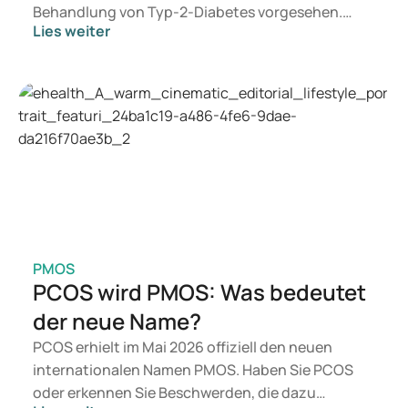
Behandlung von Typ-2-Diabetes vorgesehen.
Lies weiter
Suchen Sie eine Therapie zur Gewichtskontrolle,
kommen eher Präparate wie Mounjaro und
Wegovy infrage. Welche Behandlung für Sie
geeignet ist, entscheidet ein Arzt auf Basis Ihrer
gesundheitlichen Verfassung, Ihres BMI und Ihrer
aktuellen Medikation.
PMOS
PCOS wird PMOS: Was bedeutet
der neue Name?
PCOS erhielt im Mai 2026 offiziell den neuen
internationalen Namen PMOS. Haben Sie PCOS
oder erkennen Sie Beschwerden, die dazu