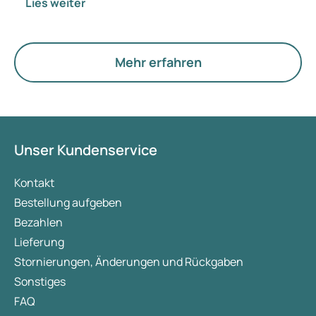
Lies weiter
passen? Medizinisch ändert sich vorerst nichts.
Der neue Begriff legt jedoch mehr Gewicht auf
Hormone, den Stoffwechsel und die Funktion der
Eierstöcke.
Mehr erfahren
Unser Kundenservice
Kontakt
Bestellung aufgeben
Bezahlen
Lieferung
Stornierungen, Änderungen und Rückgaben
Sonstiges
FAQ