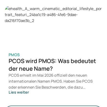
Wegovy infrage. Welche Behandlung für Sie
geeignet ist, entscheidet ein Arzt auf Basis Ihrer
gesundheitlichen Verfassung, Ihres BMI und Ihrer
aktuellen Medikation.
PMOS
PCOS wird PMOS: Was bedeutet
der neue Name?
PCOS erhielt im Mai 2026 offiziell den neuen
internationalen Namen PMOS. Haben Sie PCOS
oder erkennen Sie Beschwerden, die dazu
Lies weiter
passen? Medizinisch ändert sich vorerst nichts.
Der neue Begriff legt jedoch mehr Gewicht auf
Hormone, den Stoffwechsel und die Funktion der