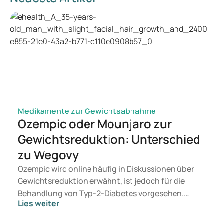
Medikamente zur Gewichtsabnahme
Ozempic oder Mounjaro zur
Gewichtsreduktion: Unterschied
zu Wegovy
Ozempic wird online häufig in Diskussionen über
Gewichtsreduktion erwähnt, ist jedoch für die
Behandlung von Typ-2-Diabetes vorgesehen.
Lies weiter
Suchen Sie eine Therapie zur Gewichtskontrolle,
kommen eher Präparate wie Mounjaro und