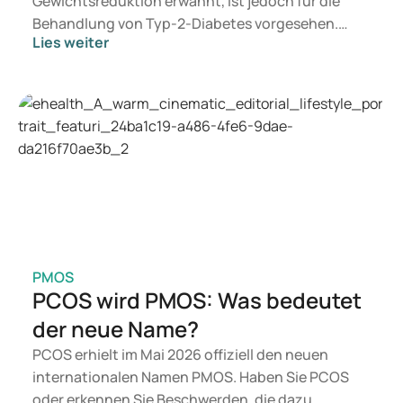
Gewichtsreduktion erwähnt, ist jedoch für die
Behandlung von Typ-2-Diabetes vorgesehen.
Lies weiter
Suchen Sie eine Therapie zur Gewichtskontrolle,
kommen eher Präparate wie Mounjaro und
Wegovy infrage. Welche Behandlung für Sie
geeignet ist, entscheidet ein Arzt auf Basis Ihrer
gesundheitlichen Verfassung, Ihres BMI und Ihrer
aktuellen Medikation.
PMOS
PCOS wird PMOS: Was bedeutet
der neue Name?
PCOS erhielt im Mai 2026 offiziell den neuen
internationalen Namen PMOS. Haben Sie PCOS
oder erkennen Sie Beschwerden, die dazu