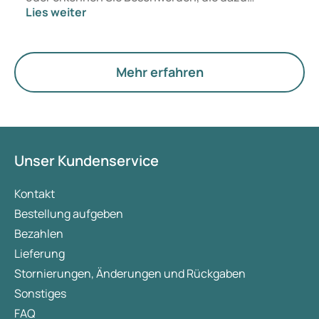
Lies weiter
passen? Medizinisch ändert sich vorerst nichts.
Der neue Begriff legt jedoch mehr Gewicht auf
Hormone, den Stoffwechsel und die Funktion der
Eierstöcke.
Mehr erfahren
Unser Kundenservice
Kontakt
Bestellung aufgeben
Bezahlen
Lieferung
Stornierungen, Änderungen und Rückgaben
Sonstiges
FAQ