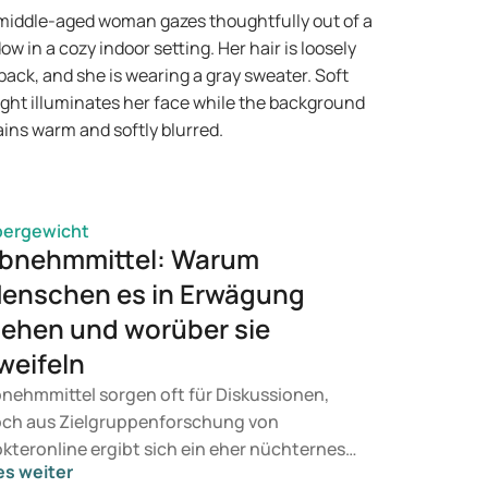
e Mounjaro und Wegovy infrage. Welche
handlung für Sie geeignet ist, entscheidet
n Arzt auf Basis Ihrer gesundheitlichen
rfassung, Ihres BMI und Ihrer aktuellen
dikation.
bergewicht
bnehmmittel: Warum
enschen es in Erwägung
iehen und worüber sie
weifeln
nehmmittel sorgen oft für Diskussionen,
ch aus Zielgruppenforschung von
kteronline ergibt sich ein eher nüchternes
es weiter
ld. Menschen möchten nicht nur weniger