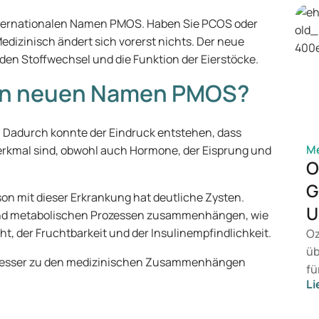
 internationalen Namen PMOS. Haben Sie PCOS oder
dizinisch ändert sich vorerst nichts. Der neue
den Stoffwechsel und die Funktion der Eierstöcke.
en neuen Namen PMOS?
. Dadurch konnte der Eindruck entstehen, dass
M
rkmal sind, obwohl auch Hormone, der Eisprung und
O
G
rson mit dieser Erkrankung hat deutliche Zysten.
U
nd metabolischen Prozessen zusammenhängen, wie
, der Fruchtbarkeit und der Insulinempfindlichkeit.
Oz
üb
r besser zu den medizinischen Zusammenhängen
fü
Li
vo
Ge