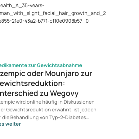
edikamente zur Gewichtsabnahme
zempic oder Mounjaro zur
ewichtsreduktion:
nterschied zu Wegovy
empic wird online häufig in Diskussionen
er Gewichtsreduktion erwähnt, ist jedoch
r die Behandlung von Typ-2-Diabetes
es weiter
rgesehen. Suchen Sie eine Therapie zur
wichtskontrolle, kommen eher Präparate