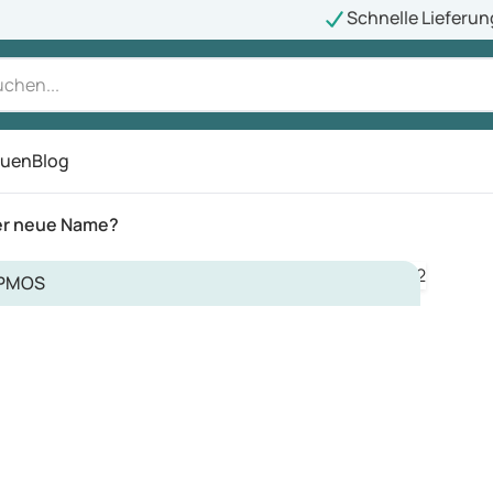
Schnelle Lieferun
auen
Blog
ü
er neue Name?
PMOS