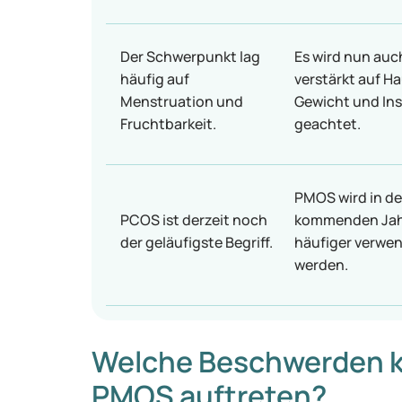
Der Schwerpunkt lag
Es wird nun auc
häufig auf
verstärkt auf Ha
Menstruation und
Gewicht und Ins
Fruchtbarkeit.
geachtet.
PMOS wird in d
PCOS ist derzeit noch
kommenden Ja
der geläufigste Begriff.
häufiger verwe
werden.
Welche Beschwerden k
PMOS auftreten?