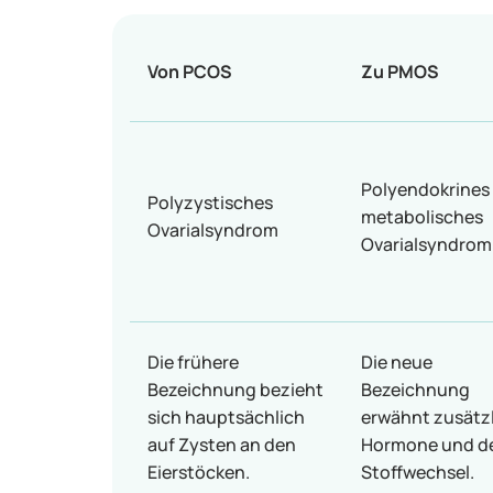
Von PCOS
Zu PMOS
Polyendokrines
Polyzystisches
metabolisches
Ovarialsyndrom
Ovarialsyndrom
Die frühere
Die neue
Bezeichnung bezieht
Bezeichnung
sich hauptsächlich
erwähnt zusätz
auf Zysten an den
Hormone und d
Eierstöcken.
Stoffwechsel.