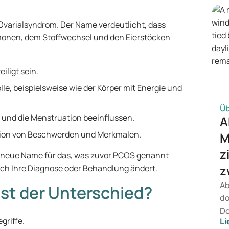
wi
Be
Ovarialsyndrom. Der Name verdeutlicht, dass
ei
onen, dem Stoffwechsel und den Eierstöcken
Ve
Me
ligt sein.
lle, beispielsweise wie der Körper mit Energie und
Ü
g und die Menstruation beeinflussen.
A
tion von Beschwerden und Merkmalen.
M
z
er neue Name für das, was zuvor PCOS genannt
z
ich Ihre Diagnose oder Behandlung ändert.
Ab
st der Unterschied?
do
Do
griffe.
Li
Bi