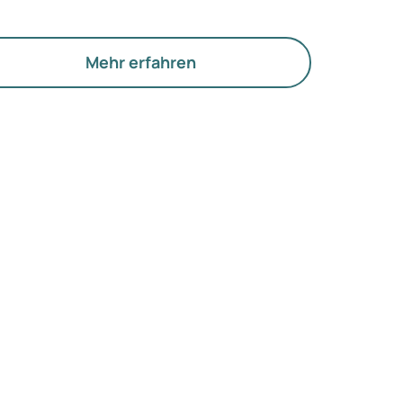
egen, sondern sich gesünder, fitter und
lbstbewusster fühlen. Gleichzeitig möchten
e wissen, ob Medikamente sicher, geeignet
Mehr erfahren
d bezahlbar sind.