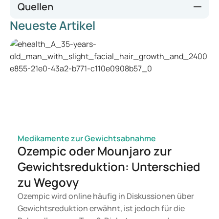
Quellen
Neueste Artikel
Islam.de
Voedingscentrum.nl
Jessevandervelde.com
Apotheek.nl
Medikamente zur Gewichtsabnahme
Ozempic oder Mounjaro zur
Gewichtsreduktion: Unterschied
zu Wegovy
Ozempic wird online häufig in Diskussionen über
Gewichtsreduktion erwähnt, ist jedoch für die