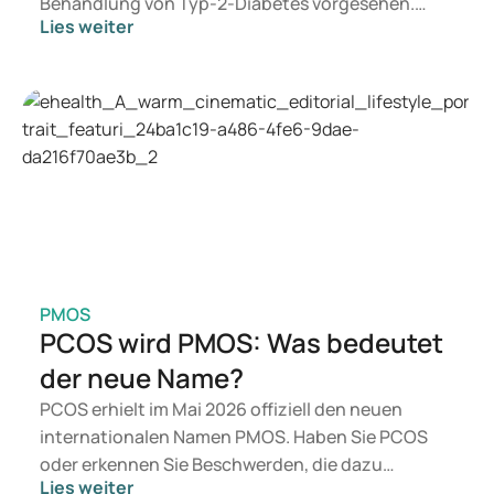
Behandlung von Typ-2-Diabetes vorgesehen.
Lies weiter
Suchen Sie eine Therapie zur Gewichtskontrolle,
kommen eher Präparate wie Mounjaro und
Wegovy infrage. Welche Behandlung für Sie
geeignet ist, entscheidet ein Arzt auf Basis Ihrer
gesundheitlichen Verfassung, Ihres BMI und Ihrer
aktuellen Medikation.
PMOS
PCOS wird PMOS: Was bedeutet
der neue Name?
PCOS erhielt im Mai 2026 offiziell den neuen
internationalen Namen PMOS. Haben Sie PCOS
oder erkennen Sie Beschwerden, die dazu
Lies weiter
passen? Medizinisch ändert sich vorerst nichts.