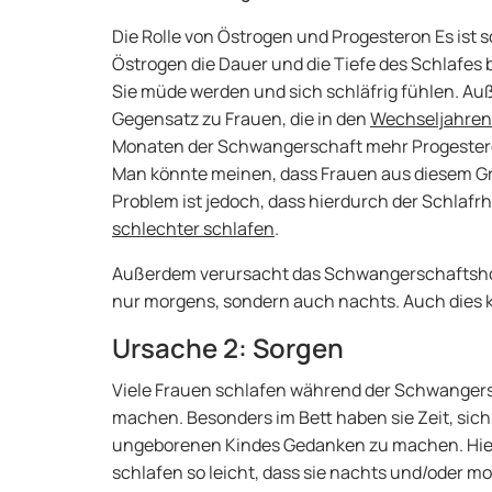
Die Rolle von Östrogen und Progesteron Es ist s
Östrogen die Dauer und die Tiefe des Schlafes 
Sie müde werden und sich schläfrig fühlen. Au
Gegensatz zu Frauen, die in den
Wechseljahren
Monaten der Schwangerschaft mehr Progestero
Man könnte meinen, dass Frauen aus diesem G
Problem ist jedoch, dass hierdurch der Schlafr
schlechter schlafen
.
Außerdem verursacht das Schwangerschaftshor
nur morgens, sondern auch nachts. Auch dies 
Ursache 2: Sorgen
Viele Frauen schlafen während der Schwangersch
machen. Besonders im Bett haben sie Zeit, sic
ungeborenen Kindes Gedanken zu machen. Hierd
schlafen so leicht, dass sie nachts und/oder m