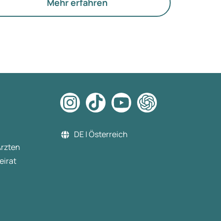
e Funktion der Eierstöcke.
Mehr erfahren
DE | Österreich
Ärzten
eirat