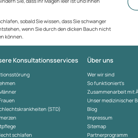
di
indern Sie, dass Ihr Magen leer ist und Ihnen
schlafen, sobald Sie wissen, dass Sie schwanger
entstehen, wenn Sie durch den dicken Bauch nicht
en können.
ere Konsultationsservices
Über uns
ktionsstörung
Wer wir sind
ehmen
So funktioniert's
 Männer
Zusammenarbeit mit 
 Frauen
Unser medizinischer B
chlechtskrankheiten (STD)
Blog
merzen
Impressum
tpflege
Sitemap
lecht schlafen
Partnerprogramm