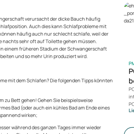
wi
Be
ei
ngerschaft verursacht der dicke Bauch häufig
Ve
hlafposition. Auch dies kann Schlafprobleme mit
Me
können häufig auch nur schlecht schlafe, weil der
ie nachts sehr oft auf Toilette gehen müssen.
in einem früheren Stadium der Schwangerschaft
rbeiten und so mehr Urin produziert wird.
P
P
b
leme mit dem Schlafen? Die folgenden Tipps könnten
PC
in
m zu Bett gehen! Gehen Sie beispielsweise
PC
armes Bad (oder auch ein kühles Bad am Ende eines
Li
da
spannend wirken;
ni
Ge
besser während des ganzen Tages immer wieder