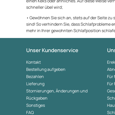
einen Keks oder ähnliches. Auf diese Weise verh
schneller übel wird;
• Gewöhnen Sie sich an, stets auf der Seite zu 
sind! So verhindern Sie, dass Schlafprobleme 
mehr in Ihrer gewohnten Schlafposition schlaf
Unser Kundenservice
Uns
Kontakt
Ere
Bestellung aufgeben
Abn
Bezahlen
Für
Lieferung
Für
Stornierungen, Änderungen und
Ges
Rückgaben
Sch
Sonstiges
Hau
FAQ
Sch