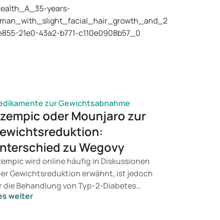
edikamente zur Gewichtsabnahme
zempic oder Mounjaro zur
ewichtsreduktion:
nterschied zu Wegovy
empic wird online häufig in Diskussionen
er Gewichtsreduktion erwähnt, ist jedoch
r die Behandlung von Typ-2-Diabetes
es weiter
rgesehen. Suchen Sie eine Therapie zur
wichtskontrolle, kommen eher Präparate