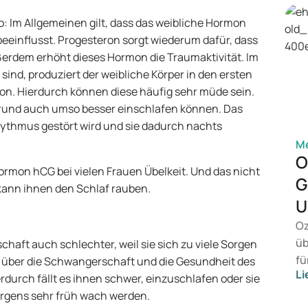
o: Im Allgemeinen gilt, dass das weibliche Hormon
beeinflusst. Progesteron sorgt wiederum dafür, dass
ßerdem erhöht dieses Hormon die Traumaktivität. Im
sind, produziert der weibliche Körper in den ersten
n. Hierdurch können diese häufig sehr müde sein.
rund auch umso besser einschlafen können. Das
hythmus gestört wird und sie dadurch nachts
M
O
mon hCG bei vielen Frauen Übelkeit. Und das nicht
G
kann ihnen den Schlaf rauben.
U
Oz
üb
aft auch schlechter, weil sie sich zu viele Sorgen
fü
h über die Schwangerschaft und die Gesundheit des
Li
vo
urch fällt es ihnen schwer, einzuschlafen oder sie
Ge
orgens sehr früh wach werden.