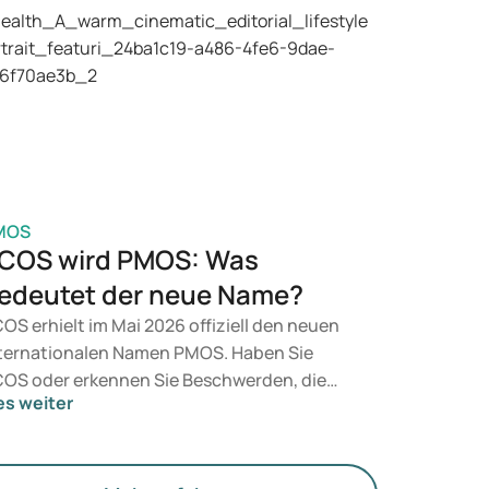
e Mounjaro und Wegovy infrage. Welche
handlung für Sie geeignet ist, entscheidet
n Arzt auf Basis Ihrer gesundheitlichen
rfassung, Ihres BMI und Ihrer aktuellen
dikation.
MOS
COS wird PMOS: Was
edeutet der neue Name?
OS erhielt im Mai 2026 offiziell den neuen
ternationalen Namen PMOS. Haben Sie
OS oder erkennen Sie Beschwerden, die
es weiter
zu passen? Medizinisch ändert sich vorerst
chts. Der neue Begriff legt jedoch mehr
wicht auf Hormone, den Stoffwechsel und