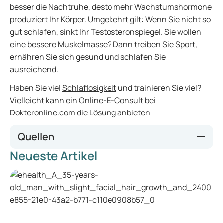
besser die Nachtruhe, desto mehr Wachstumshormone
produziert Ihr Körper. Umgekehrt gilt: Wenn Sie nicht so
gut schlafen, sinkt Ihr Testosteronspiegel. Sie wollen
eine bessere Muskelmasse? Dann treiben Sie Sport,
ernähren Sie sich gesund und schlafen Sie
ausreichend.
Haben Sie viel
Schlaflosigkeit
und trainieren Sie viel?
Vielleicht kann ein Online-E-Consult bei
Dokteronline.com
die Lösung anbieten
Quellen
Neueste Artikel
Personal Body Plan, Word de fitste versie van jezelf.
[Personal Body Plan, werden Sie die fitteste Version von
sich selbst.] (2019, 17. Dezember). Hormonen vs opbouw
spiermassa. [Hormone versus Aufbau von Muskelmasse.]
Verfügbar unter
https://www.personalbodyplan.com/hormonen-vs-