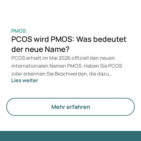
PMOS
PCOS wird PMOS: Was bedeutet
der neue Name?
PCOS erhielt im Mai 2026 offiziell den neuen
internationalen Namen PMOS. Haben Sie PCOS
oder erkennen Sie Beschwerden, die dazu
Lies weiter
passen? Medizinisch ändert sich vorerst nichts.
Der neue Begriff legt jedoch mehr Gewicht auf
Hormone, den Stoffwechsel und die Funktion der
Eierstöcke.
Mehr erfahren