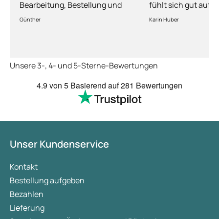
Bearbeitung, Bestellung und
fühlt sich gut aufg
Lieferung
Fragen kann man s
Günther
Karin Huber
jederzeit an die Är
Unsere 3-, 4- und 5-Sterne-Bewertungen
4.9
von 5
Basierend auf
281 Bewertungen
Unser Kundenservice
Kontakt
Bestellung aufgeben
Bezahlen
Lieferung