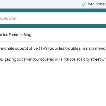
Livraison r
r les Femmes
Blog
rmonale substitutive (THS) pour les troubles liés à la mén