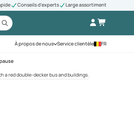
apide
Conseils d'experts
Large assortiment
À propos de nous
Service clientèle
FR
Ouvrez le menu
opause