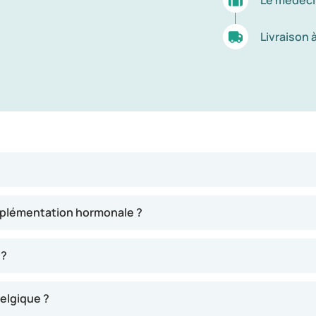
Le médeci
Livraison 
upplémentation hormonale ?
 ?
elgique ?