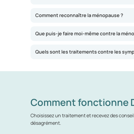
Lorsque
la ménopause
débute chez une femme
Comment reconnaître la ménopause ?
bouffées de chaleur, des sueurs nocturnes, de
un médecin peut recommander une THS. Cette
Que puis-je faire moi-même contre la mén
d’œstrogènes, ce qui peut atténuer ou élim
Il est conseillé de discuter de ce traitemen
Quels sont les traitements contre les sy
des inconvénients. Il est donc primordial d’é
qui correspond au mieux à vos besoins.
Comment fonctionne D
Choisissez un traitement et recevez des conseils
désagrément.