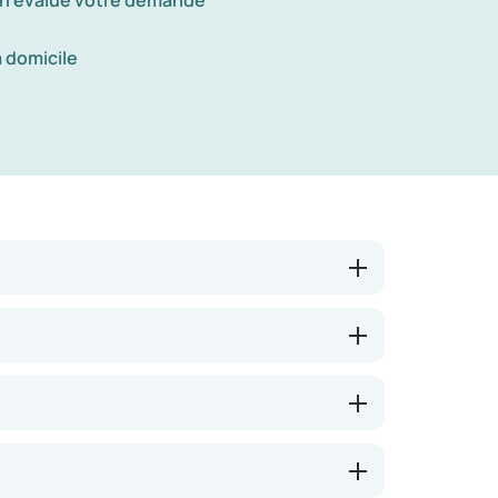
n évalue votre demande
à domicile