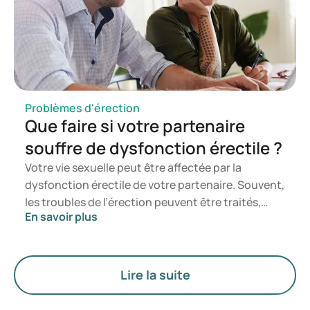
l’érection devraient privilégier une approche
médicalement encadrée.
Problèmes d'érection
Que faire si votre partenaire
souffre de dysfonction érectile ?
Votre vie sexuelle peut être affectée par la
dysfonction érectile de votre partenaire. Souvent,
les troubles de l’érection peuvent être traités,
En savoir plus
selon la cause, et il est important de prendre des
mesures, car ce symptôme peut être la
manifestation de problèmes de santé sous-
jacents. Dans cet article, nous vous expliquons
Lire la suite
comment soutenir votre partenaire.