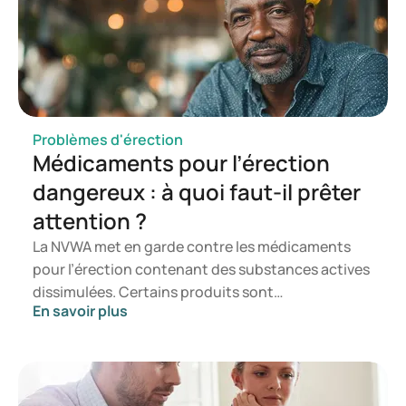
and-relationships/
https://seksualiteit.nl/tips-tools/erectie-oefening/
https://www.thuisarts.nl/seks/ik-wil-weten-hoe-seks-kan-
veranderen-als-ik-ouder-word
https://www.thuisarts.nl/seks/elkaar-strelen-en-
masseren-niet-penis-vagina-anus-en-borsten
Problèmes d'érection
Médicaments pour l’érection
dangereux : à quoi faut-il prêter
attention ?
La NVWA met en garde contre les médicaments
pour l’érection contenant des substances actives
dissimulées. Certains produits sont
En savoir plus
commercialisés en ligne comme des
compléments, des stimulants de la libido ou des
alternatives naturelles, mais renferment des
substances non mentionnées sur l’étiquette. Les
personnes souhaitant traiter des troubles de