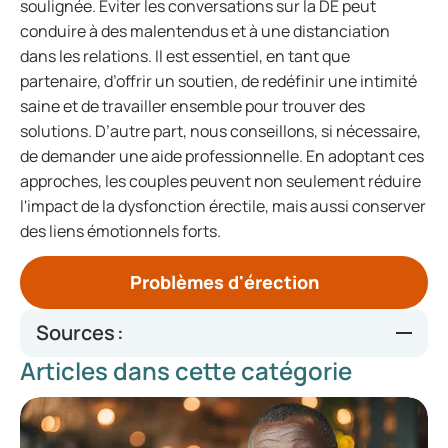
soulignée. Éviter les conversations sur la DE peut
conduire à des malentendus et à une distanciation
dans les relations. Il est essentiel, en tant que
partenaire, d’offrir un soutien, de redéfinir une intimité
saine et de travailler ensemble pour trouver des
solutions. D’autre part, nous conseillons, si nécessaire,
de demander une aide professionnelle. En adoptant ces
approches, les couples peuvent non seulement réduire
l'impact de la dysfonction érectile, mais aussi conserver
des liens émotionnels forts.
Problèmes d'érection
Sources :
Articles dans cette catégorie
https://www.researchgate.net/publication/292944012_Th
e_role_of_the_sexual_partner_in_managing_erectile_dy
sfunction
https://goldenstateurology.com/blog/erectile-dysfunction-