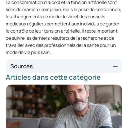
La consommation d’alcool et la tension artérielle sont
liées de manière complexe, mais la prise de conscience,
les changements de mode de vie et des conseils
médicaux réguliers permettent aux individus de garder
le contrôle de leur tension artérielle. Il reste important
de suivre les derniers résultats de la recherche et de
travailler avec des professionnels de la santé pour un
mode de vie plus sain.
Sources
Articles dans cette catégorie
https://www.cochranelibrary.com/cdsr/doi/10.1002/1465185
8.CD012787.pub2/fu
https://www.ncbi.nlm.nih.gov/pmc/articles/PMC4038773/
https://www.ncbi.nlm.nih.gov/pmc/articles/PMC8109365/
#:~:text=Based%20on%20the%20studies%20reviewed,
risk%20of%20coronary%20heart%20disease
.
https://pubmed.ncbi.nlm.nih.gov/28476271/