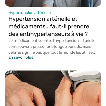
Hypertension artérielle
Hypertension artérielle et
médicaments : faut-il prendre
des antihypertenseurs à vie ?
Les médicaments contre l’hypertension artérielle
sont souvent pris sur une longue période, mais
cela ne signifie pas que tout le monde les utilise à
En savoir plus
vie et à la même dose. Les médecins réévaluent
régulièrement si le traitement est toujours adapté
à la situation. Dans cet article, découvrez quand
les médicaments sont nécessaires, pourquoi ils
sont souvent utilisés sur le long terme et dans
quels cas une réduction peut être envisagée.