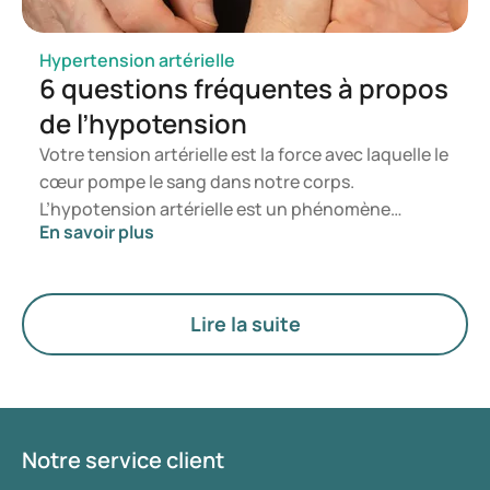
Hypertension artérielle
6 questions fréquentes à propos
de l’hypotension
Votre tension artérielle est la force avec laquelle le
cœur pompe le sang dans notre corps.
L’hypotension artérielle est un phénomène
En savoir plus
fréquent et peut avoir plusieurs causes. Dans cet
article, nous répondons à six questions sur
l’hypotension.
Lire la suite
Notre service client