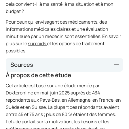
cela convient-il à ma santé, à ma situation et à mon
budget ?
Pour ceux qui envisagent ces médicaments, des
informations médicales claires et une évaluation
minutieuse par un médecin sont essentielles. En savoir
plus sur le
surpoids
et les options de traitement
possibles.
Sources
À propos de cette étude
Étude auprès du public cible de Dokteronline,
Résultats de l'enquête sur la perte de poids :
Cet article est basé sur une étude menée par
motivation, besoins et préférences, mai-juin 2025.
Dokteronline en mai-juin 2025 auprès de 434
https://www.cbg-
répondants aux Pays-Bas, en Allemagne, en France, en
meb.nl/onderwerpen/medicijninformatie-
Suède et en Suisse. La plupart des répondants avaient
soorten-medicijnen/afslankmedicijnen
entre 45 et 75 ans ; plus de 80 % étaient des femmes.
https://www.farmacotherapeutischkompas.nl/bl
L'étude portait sur la motivation, les besoins et les
aderen/indicatieteksten/obesitas
préférences concernant la perte de poids et les
https://richtlijnen.nhg.org/standaarden/obesitas