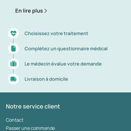
chute de cheveux excessive. Si la chute est
En lire plus
excessive et que les cheveux ne sont pas
remplacés par de nouveaux, on parle alors de
calvitie ou d’alopécie.
Choisissez votre traitement
Complétez un questionnaire médical
Le médecin évalue votre demande
Livraison à domicile
Notre service client
Contact
Passer une commande