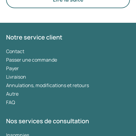
privilégiés. Le choix du traitement le plus adapté
est déterminé par un médecin en fonction de
votre état de santé, de votre indice de masse
corporelle (IMC) et de votre historique
d’utilisation de médicaments.
Notre service client
Contact
Passer une commande
Payer
Livraison
Annulations, modifications et retours
Autre
FAQ
Nos services de consultation
Insomnies