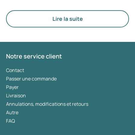
recherchez un traitement spécifiquement destiné
à la gestion du poids, des médicaments tels que
Mounjaro et Wegovy sont généralement
Lire la suite
privilégiés. Le choix du traitement le plus adapté
est déterminé par un médecin en fonction de
votre état de santé, de votre indice de masse
corporelle (IMC) et de votre historique
d’utilisation de médicaments.
Notre service client
Contact
Passer une commande
Payer
Livraison
Annulations, modifications et retours
Autre
FAQ