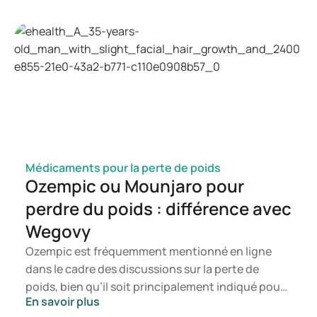
candida, quels symptômes peuvent se manifester
et comment une infection à candida peut se
développer. Vous serez ainsi en mesure de
déterminer à quel moment il est opportun de
consulter un professionnel de santé.
Médicaments pour la perte de poids
Ozempic ou Mounjaro pour
perdre du poids : différence avec
Wegovy
Ozempic est fréquemment mentionné en ligne
dans le cadre des discussions sur la perte de
poids, bien qu’il soit principalement indiqué pour
En savoir plus
le traitement du diabète de type 2. Si vous