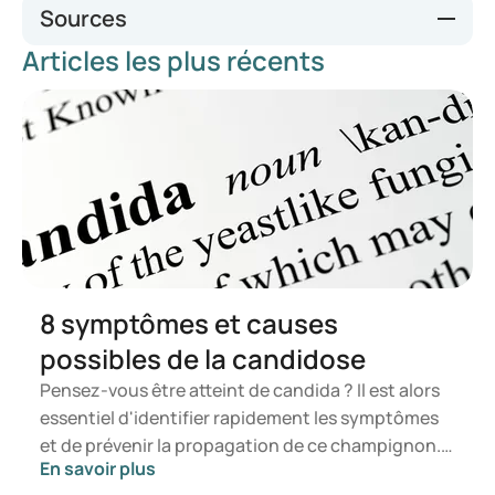
Sources
Articles les plus récents
infotalia.com
8 symptômes et causes
possibles de la candidose
Pensez-vous être atteint de candida ? Il est alors
essentiel d'identifier rapidement les symptômes
et de prévenir la propagation de ce champignon.
En savoir plus
Dans cet article, vous apprendrez ce qu'est le