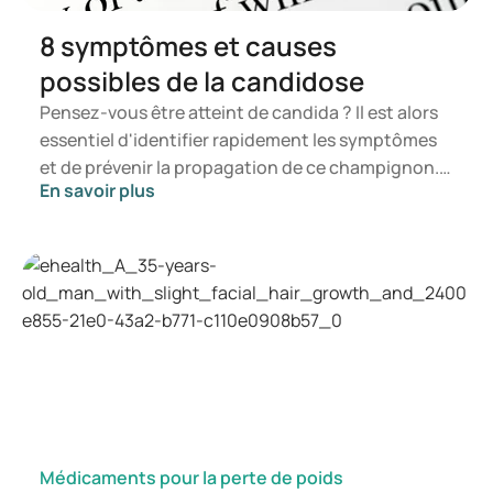
8 symptômes et causes
possibles de la candidose
Pensez-vous être atteint de candida ? Il est alors
essentiel d'identifier rapidement les symptômes
et de prévenir la propagation de ce champignon.
En savoir plus
Dans cet article, vous apprendrez ce qu'est le
candida, quels symptômes peuvent se manifester
et comment une infection à candida peut se
développer. Vous serez ainsi en mesure de
déterminer à quel moment il est opportun de
consulter un professionnel de santé.
Médicaments pour la perte de poids