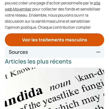
pouvez créer une page d’action personnelle par le
site
web Movember
pour collecter des fonds et sensibiliser
votre réseau. Ensemble, nous pouvons ouvrir la
discussion sur la santé masculine et sensibiliser
l’opinion publique. Chaque contribution compte!
Voir les traitements masculins
Sources
Articles les plus récents
We veranderen de blik op de gezondheid van mannen -
Movemberr
TrueNTH | Prostate Cancer UK
Ahead of the game protocol: a multi-component,
community sport-based program targeting prevention,
promotion and early intervention for mental health among
adolescent males | BMC Public Health | Full Text
(biomedcentral.com)