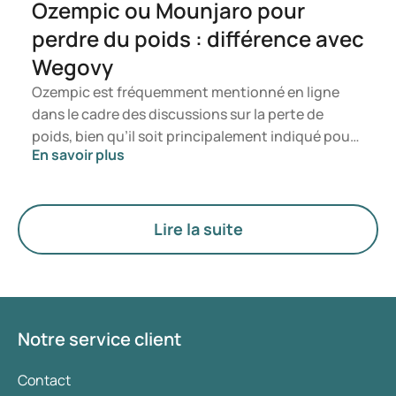
Ozempic ou Mounjaro pour
perdre du poids : différence avec
Wegovy
Ozempic est fréquemment mentionné en ligne
dans le cadre des discussions sur la perte de
poids, bien qu’il soit principalement indiqué pour
En savoir plus
le traitement du diabète de type 2. Si vous
recherchez un traitement spécifiquement destiné
à la gestion du poids, des médicaments tels que
Mounjaro et Wegovy sont généralement
Lire la suite
privilégiés. Le choix du traitement le plus adapté
est déterminé par un médecin en fonction de
votre état de santé, de votre indice de masse
corporelle (IMC) et de votre historique
d’utilisation de médicaments.
Notre service client
Contact