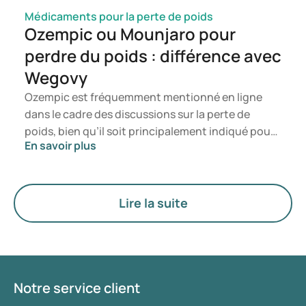
Médicaments pour la perte de poids
Ozempic ou Mounjaro pour
perdre du poids : différence avec
Wegovy
Ozempic est fréquemment mentionné en ligne
dans le cadre des discussions sur la perte de
poids, bien qu’il soit principalement indiqué pour
En savoir plus
le traitement du diabète de type 2. Si vous
recherchez un traitement spécifiquement destiné
à la gestion du poids, des médicaments tels que
Mounjaro et Wegovy sont généralement
Lire la suite
privilégiés. Le choix du traitement le plus adapté
est déterminé par un médecin en fonction de
votre état de santé, de votre indice de masse
corporelle (IMC) et de votre historique
d’utilisation de médicaments.
Notre service client