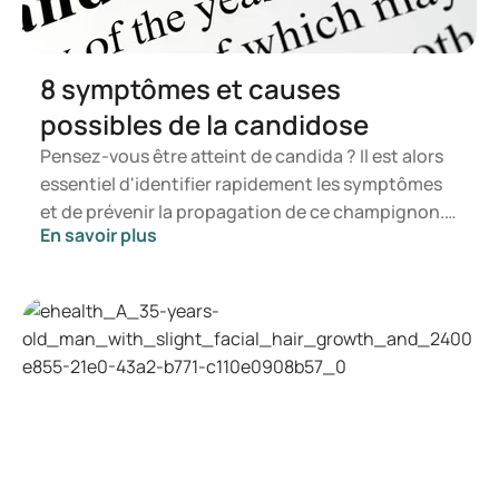
8 symptômes et causes
possibles de la candidose
Pensez-vous être atteint de candida ? Il est alors
essentiel d'identifier rapidement les symptômes
et de prévenir la propagation de ce champignon.
En savoir plus
Dans cet article, vous apprendrez ce qu'est le
candida, quels symptômes peuvent se manifester
et comment une infection à candida peut se
développer. Vous serez ainsi en mesure de
déterminer à quel moment il est opportun de
consulter un professionnel de santé.