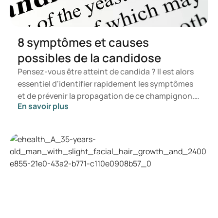
8 symptômes et causes
possibles de la candidose
Pensez-vous être atteint de candida ? Il est alors
essentiel d'identifier rapidement les symptômes
et de prévenir la propagation de ce champignon.
En savoir plus
Dans cet article, vous apprendrez ce qu'est le
candida, quels symptômes peuvent se manifester
et comment une infection à candida peut se
développer. Vous serez ainsi en mesure de
déterminer à quel moment il est opportun de
consulter un professionnel de santé.