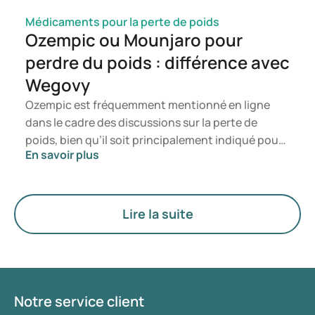
Médicaments pour la perte de poids
Ozempic ou Mounjaro pour
perdre du poids : différence avec
Wegovy
Ozempic est fréquemment mentionné en ligne
dans le cadre des discussions sur la perte de
poids, bien qu’il soit principalement indiqué pour
En savoir plus
le traitement du diabète de type 2. Si vous
recherchez un traitement spécifiquement destiné
à la gestion du poids, des médicaments tels que
Mounjaro et Wegovy sont généralement
Lire la suite
privilégiés. Le choix du traitement le plus adapté
est déterminé par un médecin en fonction de
votre état de santé, de votre indice de masse
corporelle (IMC) et de votre historique
d’utilisation de médicaments.
Notre service client