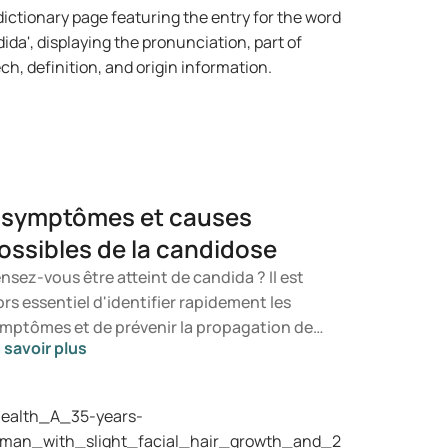
 symptômes et causes
ossibles de la candidose
nsez-vous être atteint de candida ? Il est
ors essentiel d'identifier rapidement les
mptômes et de prévenir la propagation de
 savoir plus
 champignon. Dans cet article, vous
prendrez ce qu'est le candida, quels
mptômes peuvent se manifester et
mment une infection à candida peut se