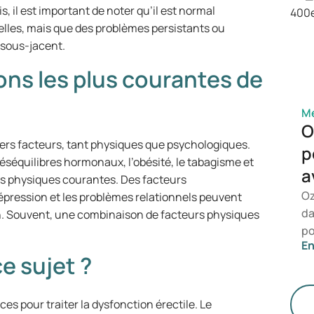
dé
, il est important de noter qu’il est normal
dé
elles, mais que des problèmes persistants ou
co
 sous-jacent.
sons les plus courantes de
Mé
O
vers facteurs, tant physiques que psychologiques.
p
 déséquilibres hormonaux, l’obésité, le tabagisme et
a
s physiques courantes. Des facteurs
Oz
 dépression et les problèmes relationnels peuvent
da
on. Souvent, une combinaison de facteurs physiques
po
En
po
ce sujet ?
vo
sp
de
ces pour traiter la dysfonction érectile. Le