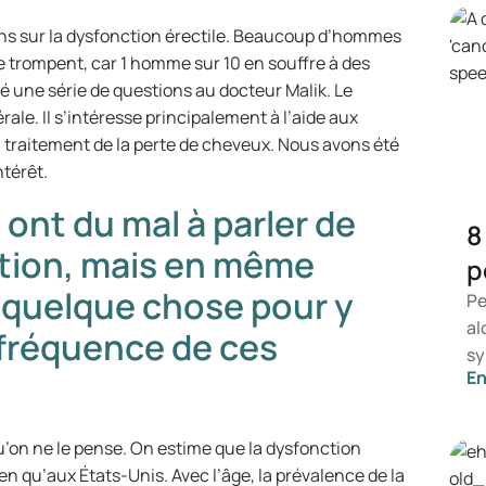
ns sur la dysfonction érectile. Beaucoup d’hommes
 se trompent, car 1 homme sur 10 en souffre à des
é une série de questions au docteur Malik. Le
ale. Il s’intéresse principalement à l’aide aux
 traitement de la perte de cheveux. Nous avons été
ntérêt.
nt du mal à parler de
8
ction, mais en même
p
e quelque chose pour y
Pe
al
a fréquence de ces
sy
?
En
ce
ap
sy
’on ne le pense. On estime que la dysfonction
co
n qu’aux États-Unis. Avec l’âge, la prévalence de la