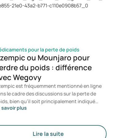
velopper. Vous serez ainsi en mesure de
terminer à quel moment il est opportun de
nsulter un professionnel de santé.
dicaments pour la perte de poids
zempic ou Mounjaro pour
erdre du poids : différence
vec Wegovy
empic est fréquemment mentionné en ligne
ns le cadre des discussions sur la perte de
ids, bien qu’il soit principalement indiqué
 savoir plus
ur le traitement du diabète de type 2. Si
us recherchez un traitement
écifiquement destiné à la gestion du poids,
s médicaments tels que Mounjaro et
Lire la suite