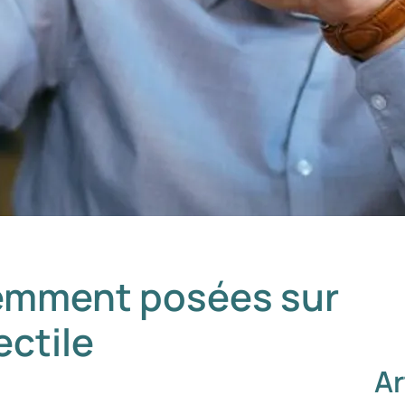
emment posées sur
ectile
Ar