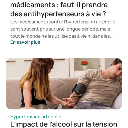
médicaments : faut-il prendre
des antihypertenseurs à vie ?
Les médicaments contre l’hypertension artérielle
sont souvent pris sur une longue période, mais
tout le monde ne les utilise pas à vie ni dans les
En savoir plus
mêmes dosages. Les médecins réévaluent
régulièrement si le traitement est toujours adapté
à la situation. Dans cet article, découvrez quand
les médicaments sont nécessaires, pourquoi ils
sont souvent utilisés sur le long terme et dans
quels cas une réduction peut être envisagée.
Hypertension artérielle
L’impact de l’alcool sur la tension