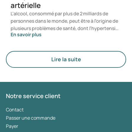
artérielle
L’alcool, consommé par plus de 2 milliards de
personnes dans le monde, peut être à l’origine de
plusieurs problèmes de santé, dont l’hypertension
En savoir plus
artérielle. Les effets aigus et chroniques de l’alcool
affectent la tension artérielle et, bien que les
chercheurs ne comprennent pas encore
exactement comment l’alcool produit cet effet, il
Lire la suite
existe des moyens efficaces de lutter contre
l’hypertension due à la consommation d’alcool.
Notre service client
Contact
Passer une commande
Payer