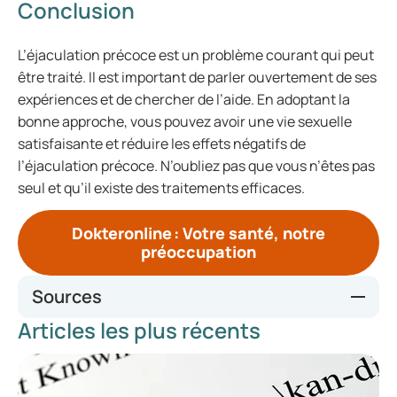
Conclusion
L’éjaculation précoce est un problème courant qui peut
être traité. Il est important de parler ouvertement de ses
expériences et de chercher de l’aide. En adoptant la
bonne approche, vous pouvez avoir une vie sexuelle
satisfaisante et réduire les effets négatifs de
l’éjaculation précoce. N’oubliez pas que vous n’êtes pas
seul et qu’il existe des traitements efficaces.
Dokteronline : Votre santé, notre
préoccupation
Sources
Articles les plus récents
An update on the treatment of premature ejaculation: A
systematic review - PMC (nih.gov)
Premature ejaculation - current concepts in the
management: A narrative review - PMC (nih.gov)