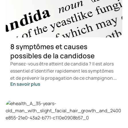
Premature Ejaculation - StatPearls - NCBI Bookshelf
(nih.gov)
Premature Ejaculation: Aetiology and Treatment
Strategies - PMC (nih.gov)
Premature ejaculation: Learn More – What can I do on my
own? - InformedHealth.org - NCBI Bookshelf (nih.gov)
8 symptômes et causes
possibles de la candidose
Pensez-vous être atteint de candida ? Il est alors
essentiel d'identifier rapidement les symptômes
et de prévenir la propagation de ce champignon.
En savoir plus
Dans cet article, vous apprendrez ce qu'est le
candida, quels symptômes peuvent se manifester
et comment une infection à candida peut se
développer. Vous serez ainsi en mesure de
déterminer à quel moment il est opportun de
consulter un professionnel de santé.