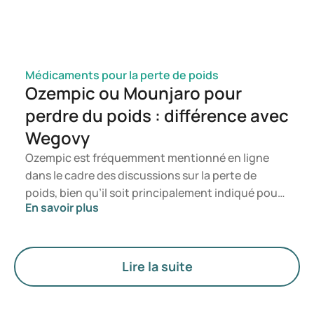
Médicaments pour la perte de poids
Ozempic ou Mounjaro pour
perdre du poids : différence avec
Wegovy
Ozempic est fréquemment mentionné en ligne
dans le cadre des discussions sur la perte de
poids, bien qu’il soit principalement indiqué pour
En savoir plus
le traitement du diabète de type 2. Si vous
recherchez un traitement spécifiquement destiné
à la gestion du poids, des médicaments tels que
Mounjaro et Wegovy sont généralement
Lire la suite
privilégiés. Le choix du traitement le plus adapté
est déterminé par un médecin en fonction de