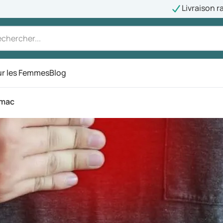
Livraison r
r les Femmes
Blog
omac