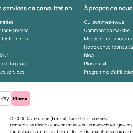
possibles des brûlures d’estomac.
 services de consultation
À propos de nous
omnies
Qui sommes-nous
r les Hommes
Comment ça marche
r les Femmes
Médecins collaborate
T
Notre conseil consulta
leur
Blog
s de la peau
Plan du site
es services
Programme d'affiliatio
© 2026 Dokteronline (France). Tous droits réservés.
Dokteronline n’est pas une pharmacie ou un médecin en ligne, mai
facilitation. Les consultations et les produits sont proposés pa