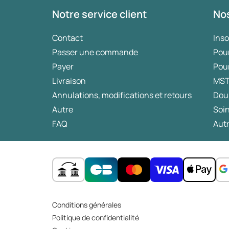
Cliquez ici pour plus d’informations sur les causes 
Notre service client
Nos
(Sources :
mlds.nl
,
apotheek.nl
,
spijsvertering.info
)
Contact
Ins
Passer une commande
Pou
Payer
Pou
Livraison
MS
Annulations, modifications et retours
Dou
Autre
Soin
FAQ
Autr
Conditions générales
Politique de confidentialité