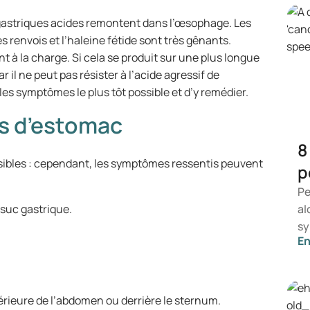
 gastriques acides remontent dans l’œsophage. Les
s renvois et l’haleine fétide sont très gênants.
t à la charge. Si cela se produit sur une plus longue
l ne peut pas résister à l’acide agressif de
les symptômes le plus tôt possible et d’y remédier.
s d’estomac
8
bles : cependant, les symptômes ressentis peuvent
p
Pe
 suc gastrique.
al
sy
En
ce
ap
sy
co
érieure de l’abdomen ou derrière le sternum.