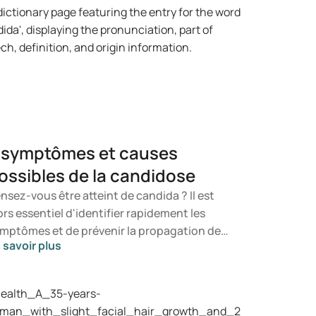
 symptômes et causes
ossibles de la candidose
nsez-vous être atteint de candida ? Il est
ors essentiel d'identifier rapidement les
mptômes et de prévenir la propagation de
 savoir plus
 champignon. Dans cet article, vous
prendrez ce qu'est le candida, quels
mptômes peuvent se manifester et
mment une infection à candida peut se