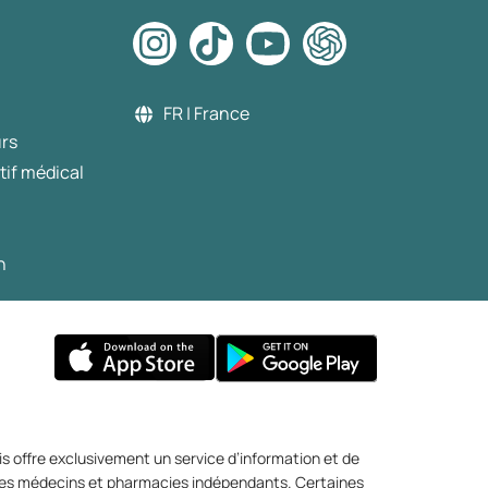
FR | France
urs
tif médical
n
s offre exclusivement un service d’information et de
r des médecins et pharmacies indépendants. Certaines