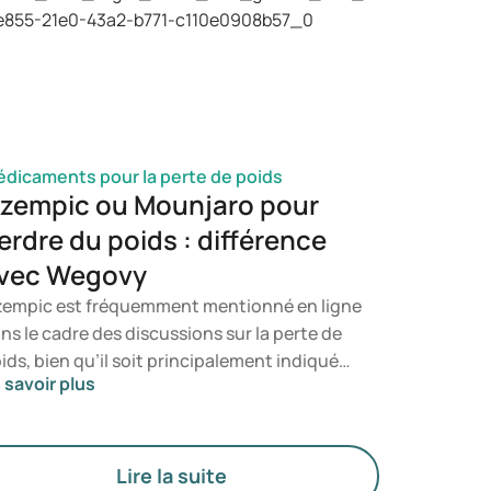
velopper. Vous serez ainsi en mesure de
terminer à quel moment il est opportun de
nsulter un professionnel de santé.
dicaments pour la perte de poids
zempic ou Mounjaro pour
erdre du poids : différence
vec Wegovy
empic est fréquemment mentionné en ligne
ns le cadre des discussions sur la perte de
ids, bien qu’il soit principalement indiqué
 savoir plus
ur le traitement du diabète de type 2. Si
us recherchez un traitement
écifiquement destiné à la gestion du poids,
s médicaments tels que Mounjaro et
Lire la suite