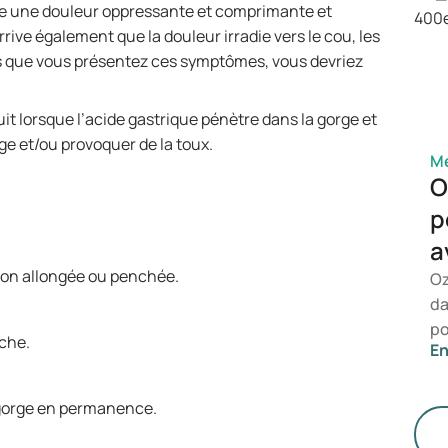
dé
e une douleur oppressante et comprimante et
dé
rive également que la douleur irradie vers le cou, les
co
is que vous présentez ces symptômes, vous devriez
.
uit lorsque l’acide gastrique pénètre dans la gorge et
rge et/ou provoquer de la toux.
Mé
O
p
a
ion allongée ou penchée.
Oz
da
po
uche.
En
po
vo
sp
a gorge en permanence.
de