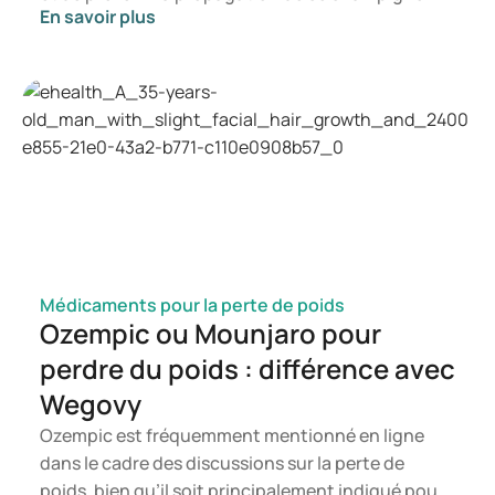
En savoir plus
Dans cet article, vous apprendrez ce qu'est le
candida, quels symptômes peuvent se manifester
et comment une infection à candida peut se
développer. Vous serez ainsi en mesure de
déterminer à quel moment il est opportun de
consulter un professionnel de santé.
Médicaments pour la perte de poids
Ozempic ou Mounjaro pour
perdre du poids : différence avec
Wegovy
Ozempic est fréquemment mentionné en ligne
dans le cadre des discussions sur la perte de
poids, bien qu’il soit principalement indiqué pour