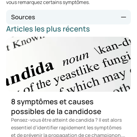
vous remarquez certains symptômes.
Sources
Articles les plus récents
huidziekten.nl
thuisarts.nl
apotheek.nl
mlds.nl
8 symptômes et causes
possibles de la candidose
Pensez-vous être atteint de candida ? Il est alors
essentiel d'identifier rapidement les symptômes
et de prévenir la propagation de ce champignon.