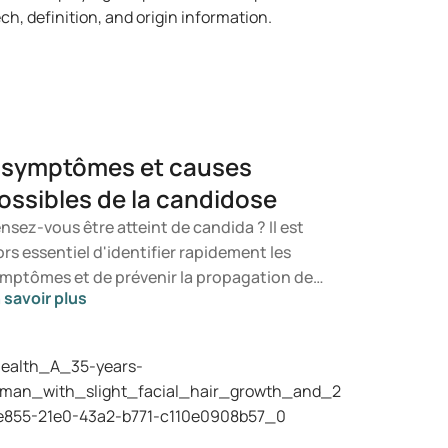
 symptômes et causes
ossibles de la candidose
nsez-vous être atteint de candida ? Il est
ors essentiel d'identifier rapidement les
mptômes et de prévenir la propagation de
 savoir plus
 champignon. Dans cet article, vous
prendrez ce qu'est le candida, quels
mptômes peuvent se manifester et
mment une infection à candida peut se
velopper. Vous serez ainsi en mesure de
terminer à quel moment il est opportun de