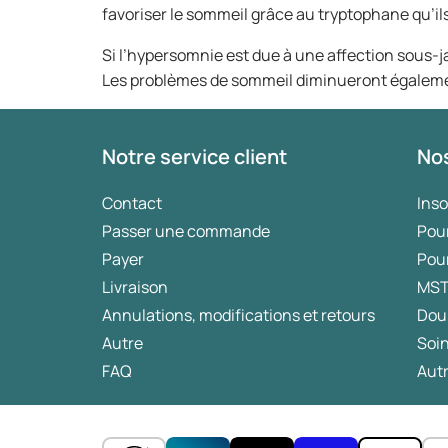
favoriser le sommeil grâce au tryptophane qu’il
Si l’hypersomnie est due à une affection sous-jac
Les problèmes de sommeil diminueront égalem
Notre service client
Nos
Contact
Ins
Passer une commande
Pou
Payer
Pou
Livraison
MS
Annulations, modifications et retours
Dou
Autre
Soin
FAQ
Autr