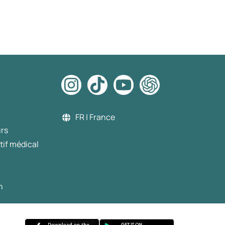
FR | France
urs
tif médical
n