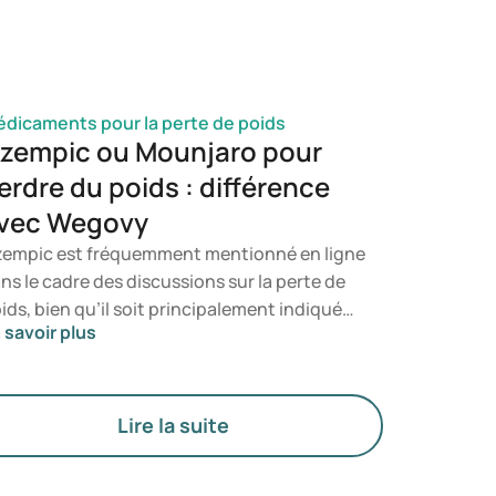
nsulter un professionnel de santé.
dicaments pour la perte de poids
zempic ou Mounjaro pour
erdre du poids : différence
vec Wegovy
empic est fréquemment mentionné en ligne
ns le cadre des discussions sur la perte de
ids, bien qu’il soit principalement indiqué
 savoir plus
ur le traitement du diabète de type 2. Si
us recherchez un traitement
écifiquement destiné à la gestion du poids,
s médicaments tels que Mounjaro et
Lire la suite
govy sont généralement privilégiés. Le
oix du traitement le plus adapté est