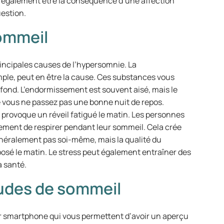
ut également être la conséquence d’une affection
dé
estion.
vo
co
sommeil
d’
rincipales causes de l’hypersomnie. La
ple, peut en être la cause. Ces substances vous
fond. L’endormissement est souvent aisé, mais le
e vous ne passez pas une bonne nuit de repos.
provoque un réveil fatigué le matin. Les personnes
ement de respirer pendant leur sommeil. Cela crée
néralement pas soi-même, mais la qualité du
posé le matin. Le stress peut également entraîner des
a santé.
udes de sommeil
our smartphone qui vous permettent d’avoir un aperçu