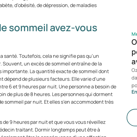
co
abète, d’obésité, de dépression, de maladies
de sommeil avez-vous
Mé
O
p
 santé. Toutefois, cela ne signifie pas qu’un
a
r. Souvent, un excès de sommeil entraîne de la
Oz
s importante. La quantité exacte de sommeil dont
da
 dépend de plusieurs facteurs. Elle varie d’une
po
tre 6 et 9 heures par nuit. Une personne a besoin de
En
po
oin de plus de 8 heures. Les personnes qui dorment
vo
de sommeil par nuit. Et elles s’en accommodent très
sp
de
de 9 heures par nuit et que vous vous réveillez
We
 médecin traitant. Dormir longtemps peut être à
ch