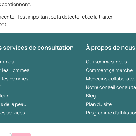
s contiennent.
ente, il est important de la détecter et de la traiter.
ent.
 services de consultation
À propos de nous
omnies
Qui sommes-nous
r les Hommes
Comment ça marche
r les Femmes
Médecins collaborate
T
Notre conseil consulta
leur
Blog
s de la peau
Plan du site
es services
Programme d'affiliatio