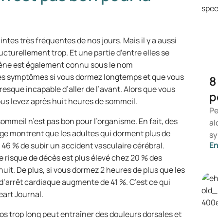
intes très fréquentes de nos jours. Mais il y a aussi
turellement trop. Et une partie d’entre elles se
mène est également connu sous le nom
es symptômes si vous dormez longtemps et que vous
8
resque incapable d’aller de l’avant. Alors que vous
p
us levez après huit heures de sommeil.
Pe
mmeil n’est pas bon pour l’organisme. En fait, des
al
ge montrent que les adultes qui dorment plus de
sy
En
 46 % de subir un accident vasculaire cérébral.
ce
 risque de décès est plus élevé chez 20 % des
ap
uit. De plus, si vous dormez 2 heures de plus que les
sy
u d’arrêt cardiaque augmente de 41 %. C’est ce qui
co
eart Journal.
dé
dé
s trop long peut entraîner des douleurs dorsales et