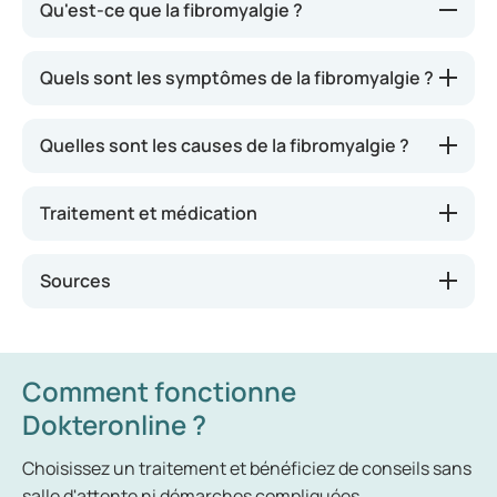
Qu'est-ce que la fibromyalgie ?
Les personnes atteintes de fibromyalgie éprouvent
Quels sont les symptômes de la fibromyalgie ?
des douleurs et une raideur au niveau des muscles
et des tissus conjonctifs. Chez les personnes
Quelles sont les causes de la fibromyalgie ?
souffrant de fibromyalgie, aucune anomalie n’est
détectée dans les muscles ou les tissus
conjonctifs. Le diagnostic s’avère donc complexe à
Traitement et médication
établir et il n’existe pas de traitement
médicamenteux permettant de guérir cette
Sources
pathologie.
Comment fonctionne
Dokteronline ?
Choisissez un traitement et bénéficiez de conseils sans
salle d'attente ni démarches compliquées.