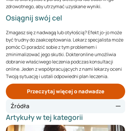
zdrowotnego, aby utrzymać uzyskane wyniki.
Osiągnij swój cel
Zmagasz się z nadwagą lub otyłością? Efekt jo-jo może
być trudny do zaakceptowania. Lekarz specjalista może
pomóc Ci poradzić sobie z tym problemem i
zminimalizować jego skutki. Dokteronline umożliwia
dobranie właściwego leczenia podczas konsultacji
online. Jeden z współpracujących z nami lekarzy oceni
Twoją sytuację i ustali odpowiedni plan leczenia.
Przeczytaj więcej o nadwadze
Źródła
Artykuły w tej kategorii
https://news.harvard.edu/gazette/story/2018/11/key-to-
long-term-weight-loss-may-be-as-simple-as-more-fat-