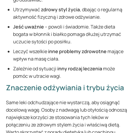
Utrzymywać
zdrowy styl życia
, dbając o regularną
aktywność fizyczną i zdrowe odżywianie.
Jeść uważnie
– powoli i świadomie. Także dieta
bogata w błonnik i białko pomaga dłużej utrzymać
uczucie sytości po posiłku.
Leczyć wszelkie
inne problemy zdrowotne
mające
wpływ na masę ciała.
Zależnie od sytuacji
inny rodzaj leczenia
może
pomóc w utracie wagi.
Znaczenie odżywiania i trybu życia
Same leki odchudzające nie wystarczą, aby osiągnąć
docelową wagę. Osoby z nadwagą lub otyłością odnoszą
największe korzyści ze stosowania tych leków w
połączeniu ze zdrowym stylem życia i właściwą dietą.
Warto skorzystać z porady dietetyka lub coachingu