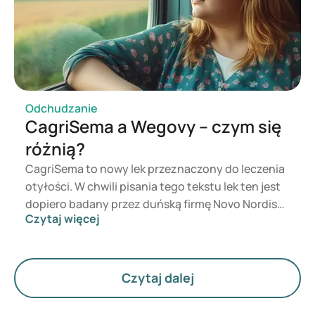
Mounjaro daje jednak też efekty w odchudzaniu i
utrzymaniu wagi. W tym artykule omawiamy oba
leki, ich wpływ na masę ciała, najważniejsze
różnice i możliwe skutki uboczne.
Odchudzanie
CagriSema a Wegovy – czym się
różnią?
CagriSema to nowy lek przeznaczony do leczenia
otyłości. W chwili pisania tego tekstu lek ten jest
dopiero badany przez duńską firmę Novo Nordisk i
Czytaj więcej
nie trafił jeszcze na rynek. Czym jednak różni się
do aktualnie dostępnego leku Wegovy? Oba te leki
mają na celu wspomaganie utraty wagi, jednak ich
działanie jest inne. W tym artykule przyjrzymy się
Czytaj dalej
bliżej obu lekom, ich działaniu i najważniejszym
różnicom między nimi.